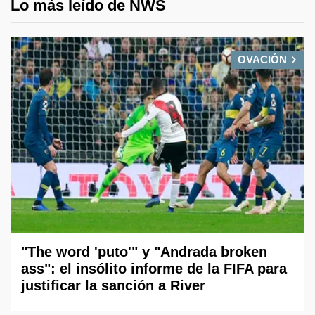
Lo más leído de NWS
OVACIÓN
"The word 'puto'" y "Andrada broken
ass": el insólito informe de la FIFA para
justificar la sanción a River