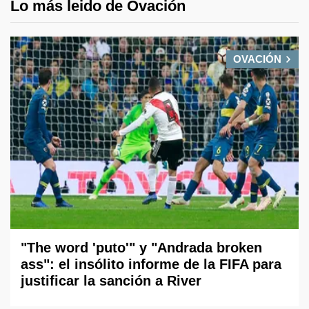
Lo más leido de Ovación
OVACIÓN
"The word 'puto'" y "Andrada broken
ass": el insólito informe de la FIFA para
justificar la sanción a River