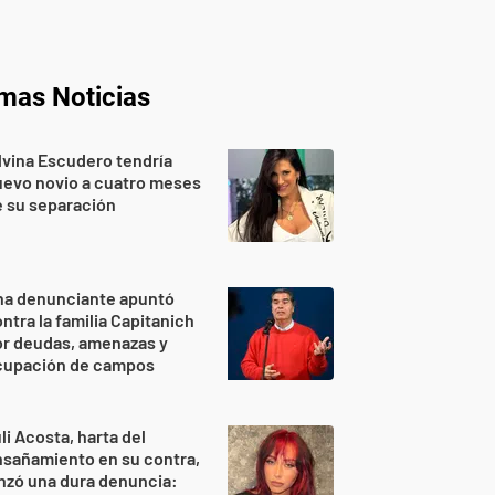
imas Noticias
lvina Escudero tendría
evo novio a cuatro meses
 su separación
na denunciante apuntó
ntra la familia Capitanich
or deudas, amenazas y
cupación de campos
li Acosta, harta del
sañamiento en su contra,
nzó una dura denuncia: