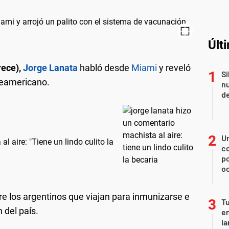
Últ
rece),
Jorge Lanata
habló desde
Miami
y reveló
Si
teamericano.
nu
de
U
 aire: "Tiene un lindo culito la
co
p
o
re los argentinos que viajan para inmunizarse e
Tu
 del país.
en
la