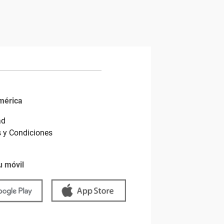
mérica
ad
 y Condiciones
u móvil