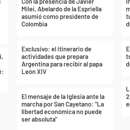
i
Con la presencia de Javier
I
Milei, Abelardo de la Espriella
m
asumió como presidente de
t
Colombia
d
Exclusivo: el itinerario de
E
i,
actividades que prepara
t
Argentina para recibir al papa
d
é:
León XIV
L
El mensaje de la Iglesia ante la
2
marcha por San Cayetano: "La
e
libertad económica no puede
ser absoluta"