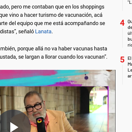
"L
lado, pero me contaban que en los shoppings
que vino a hacer turismo de vacunación, acá
Qu
Parte del equipo que me está acompañando se
de
distas”, señaló
Lanata
.
úl
b
rí
mbién, porque allá no va haber vacunas hasta
stada, se largan a llorar cuando los vacunan”.
El
Ma
L
ar