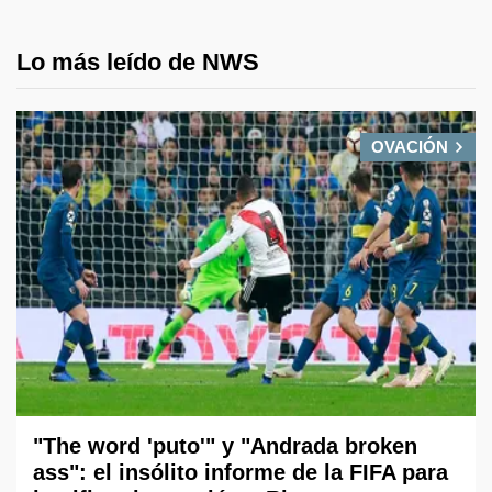
Lo más leído de NWS
OVACIÓN
"The word 'puto'" y "Andrada broken
ass": el insólito informe de la FIFA para