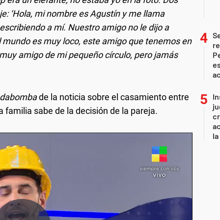
: ‘Hola, mi nombre es Agustín y me llama
escribiendo a mí. Nuestro amigo no le dijo a
S
 El mundo es muy loco, este amigo que tenemos en
re
y muy amigo de mi pequeño círculo, pero jamás
Pe
es
ac
ndabomba
de la noticia sobre el casamiento entre
In
ju
 familia sabe de la decisión de la pareja.
cr
ac
la