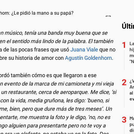
Últ
an músico, tenía una banda muy buena que se
n el sentido más lindo de la palabra. El también
La
a de las pocas frases que usó
Juana Viale
que no
hi
mu
bre su historia de amor con
Agustín Goldenhorn
.
"N
ordó también cómo es que llegaron a ese
¿
un evento de la marca de mi camioneta y mi vieja
An
n restaurante, cerca de aeroparque. Me dice, ‘si
al
ev
con la vida, media gruñona, les digo: ‘bueno, si
rme, bien, pero que dure más de tres meses’. Un
ntarte, me muestra la foto y le digo, ‘no, no es
Ma
pu
engo alguien para presentarte pero no te voy a
d
 era un elefante, no estaba yo en la foto. Dos