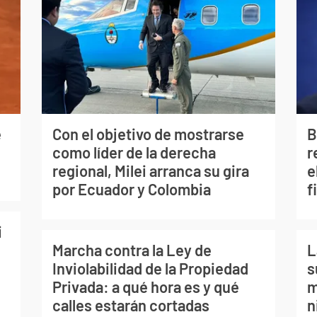
e
Con el objetivo de mostrarse
B
como líder de la derecha
r
regional, Milei arranca su gira
e
por Ecuador y Colombia
f
i
Marcha contra la Ley de
L
Inviolabilidad de la Propiedad
s
Privada: a qué hora es y qué
m
calles estarán cortadas
n