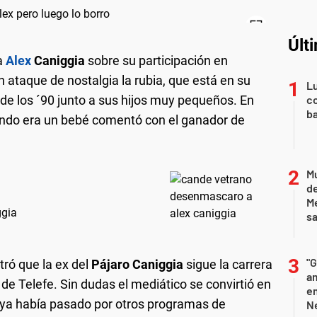
Últ
a
Alex
Caniggia
sobre su participación en
n ataque de nostalgia la rubia, que está en su
Lu
 de los ´90 junto a sus hijos muy pequeños. En
co
ba
ndo era un bebé comentó con el ganador de
Mu
de
M
ggia
sa
"G
ró que la ex del
Pájaro Caniggia
sigue la carrera
am
 de Telefe. Sin dudas el mediático se convirtió en
e
en ya había pasado por otros programas de
Ne