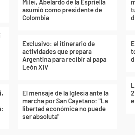
Milei, Abelardo de la Espriella
m
asumió como presidente de
t
Colombia
d
i
Exclusivo: el itinerario de
E
actividades que prepara
t
Argentina para recibir al papa
d
León XIV
L
i,
El mensaje de la Iglesia ante la
2
marcha por San Cayetano: "La
e
é:
libertad económica no puede
ser absoluta"