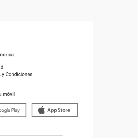
mérica
ad
 y Condiciones
u móvil