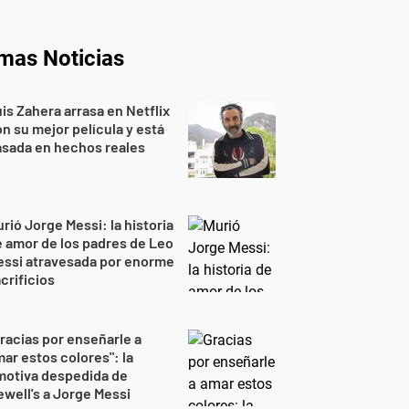
imas Noticias
is Zahera arrasa en Netflix
n su mejor película y está
sada en hechos reales
rió Jorge Messi: la historia
 amor de los padres de Leo
essi atravesada por enorme
crificios
racias por enseñarle a
ar estos colores": la
motiva despedida de
well's a Jorge Messi