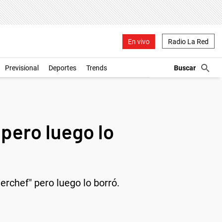
En vivo
Radio La Red
Previsional
Deportes
Trends
pero luego lo
rchef" pero luego lo borró.