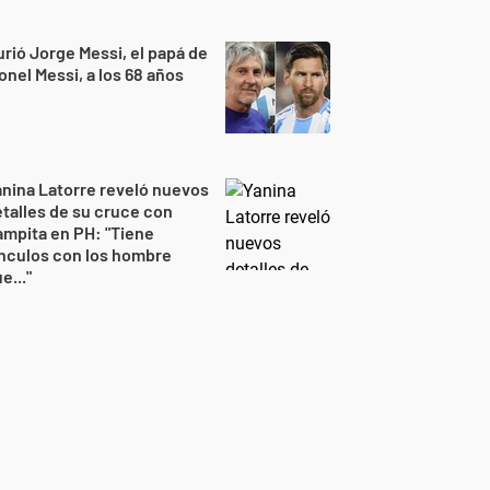
rió Jorge Messi, el papá de
onel Messi, a los 68 años
nina Latorre reveló nuevos
talles de su cruce con
mpita en PH: "Tiene
nculos con los hombre
e..."