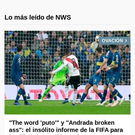
Lo más leído de NWS
OVACIÓN
"The word 'puto'" y "Andrada broken
ass": el insólito informe de la FIFA para