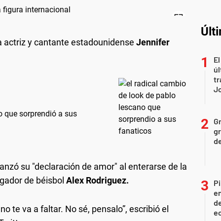
Últ
a actriz y cantante estadounidense
Jennifer
El
úl
tr
J
o que sorprendió a sus
Gr
gr
d
anzó su "declaración de amor" al enterarse de la
ugador de béisbol
Alex Rodriguez.
Pi
en
de
 te va a faltar. No sé, pensalo”, escribió el
ec