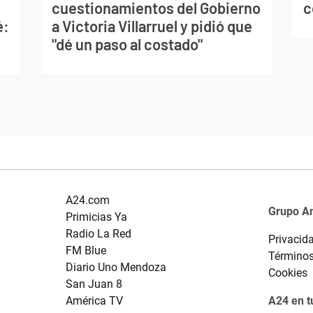
cuestionamientos del Gobierno
c
é:
a Victoria Villarruel y pidió que
"dé un paso al costado"
A24.com
Grupo A
Primicias Ya
Radio La Red
Privacid
FM Blue
Términos
Diario Uno Mendoza
Cookies
San Juan 8
América TV
A24 en t