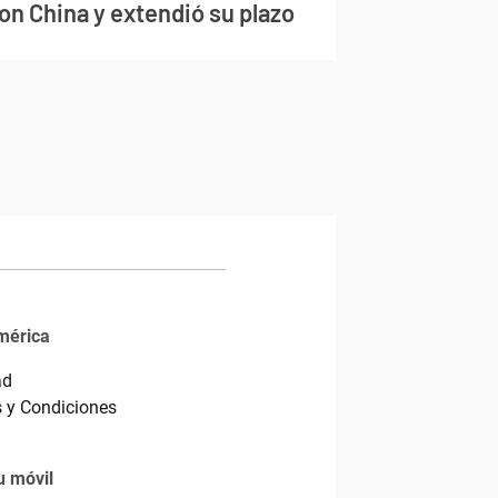
on China y extendió su plazo
mérica
ad
 y Condiciones
u móvil