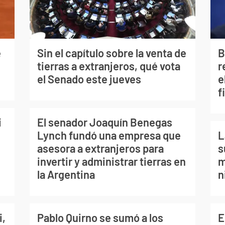
e
Sin el capítulo sobre la venta de
B
tierras a extranjeros, qué vota
r
el Senado este jueves
e
f
i
El senador Joaquín Benegas
Lynch fundó una empresa que
L
asesora a extranjeros para
s
invertir y administrar tierras en
m
la Argentina
n
i,
Pablo Quirno se sumó a los
E