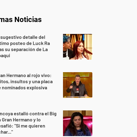
imas Noticias
 sugestivo detalle del
timo posteo de Luck Ra
as su separación de La
oaqui
an Hermano al rojo vivo:
itos, insultos y una placa
e nominados explosiva
ncoya estalló contra el Big
 Gran Hermano y lo
safió: "Si me quieren
har..."