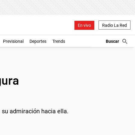
En vivo
Radio La Red
Previsional
Deportes
Trends
gura
 su admiración hacia ella.