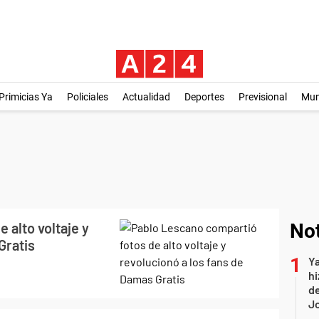
Primicias Ya
Policiales
Actualidad
Deportes
Previsional
Mu
 alto voltaje y
Not
Gratis
Ya
hi
de
Jo