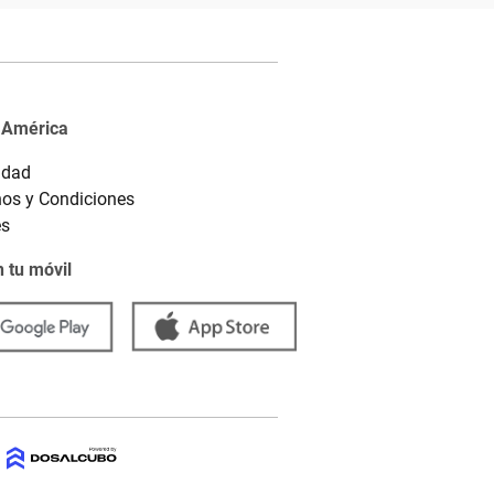
 América
idad
os y Condiciones
es
 tu móvil