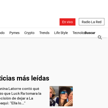
En vivo
Radio La Red
ndo
Pymes
Crypto
Trends
Life Style
Tecnología
icias más leídas
nina Latorre contó qué
zo que Luck Ra tomara la
cisión de dejar a La
aqui: "Ella lo..."