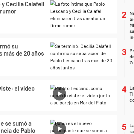
y Cecilia Calafell
e rumor
No
bi
ME
sa
i
irmó su
P
s más de 20 años
d
Z
iste: el video
La
Ti
co
ue se sumó a
La
uncia de Pablo
ra