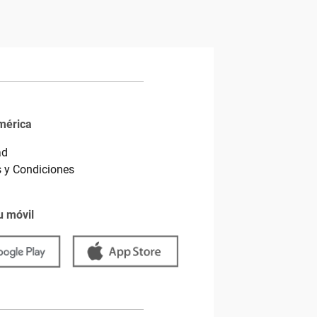
mérica
ad
 y Condiciones
u móvil