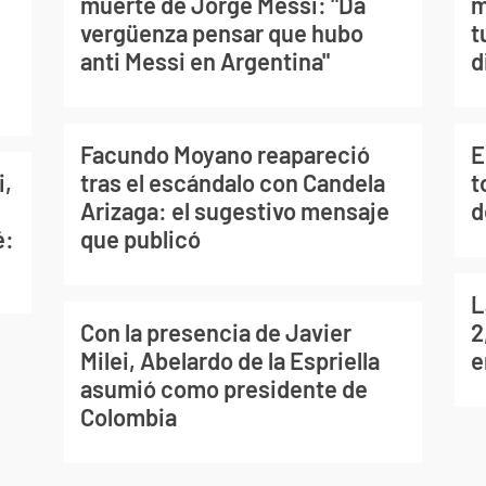
muerte de Jorge Messi: "Da
m
vergüenza pensar que hubo
t
anti Messi en Argentina"
d
Facundo Moyano reapareció
E
i,
tras el escándalo con Candela
t
Arizaga: el sugestivo mensaje
d
é:
que publicó
L
Con la presencia de Javier
2
Milei, Abelardo de la Espriella
e
asumió como presidente de
Colombia