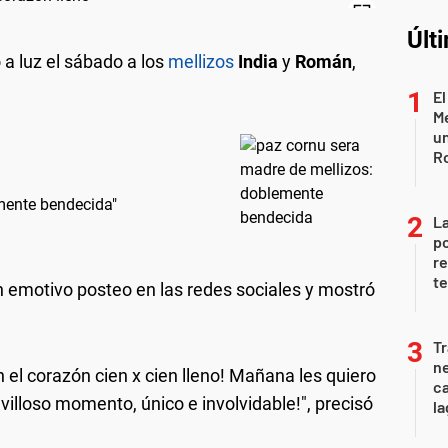
Últ
 a luz el sábado a los
mellizos
India
y
Román
,
El
Me
un
R
mente bendecida"
La
po
re
te
 emotivo posteo en las redes sociales y mostró
Tr
ne
 corazón cien x cien lleno! Mañana les quiero
ca
villoso momento, único e involvidable!", precisó
la