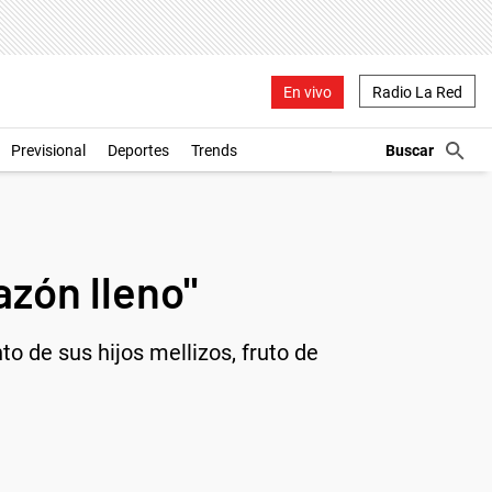
En vivo
Radio La Red
Previsional
Deportes
Trends
azón lleno"
 de sus hijos mellizos, fruto de