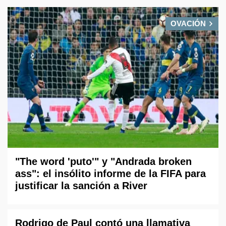
OVACIÓN
"The word 'puto'" y "Andrada broken
ass": el insólito informe de la FIFA para
justificar la sanción a River
Rodrigo de Paul contó una llamativa