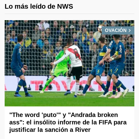
Lo más leído de NWS
OVACIÓN
"The word 'puto'" y "Andrada broken
ass": el insólito informe de la FIFA para
justificar la sanción a River