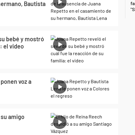
hermano, Bautista
fa
"S
 su bebé y mostró
: el video
 ponen voz a
a su amigo