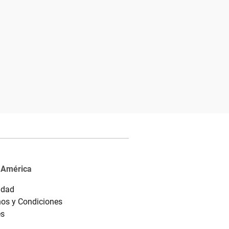
 América
idad
os y Condiciones
es