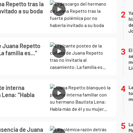
a Repetto tras la
nvitado a su boda
Ya
hi
de
Jo
de Juana Repetto
El
a familia es..."
se
mu
Li
te interna
La
to
 Lena: "Habla
m
La
ausencia de Juana
Ma