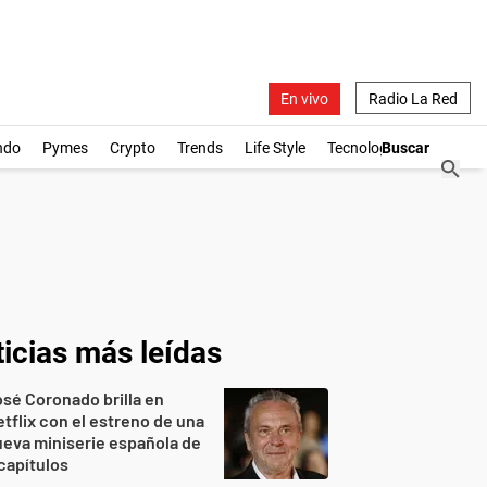
En vivo
Radio La Red
ndo
Pymes
Crypto
Trends
Life Style
Tecnología
icias más leídas
sé Coronado brilla en
tflix con el estreno de una
eva miniserie española de
capítulos