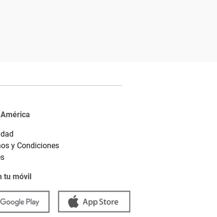
 América
idad
os y Condiciones
es
 tu móvil