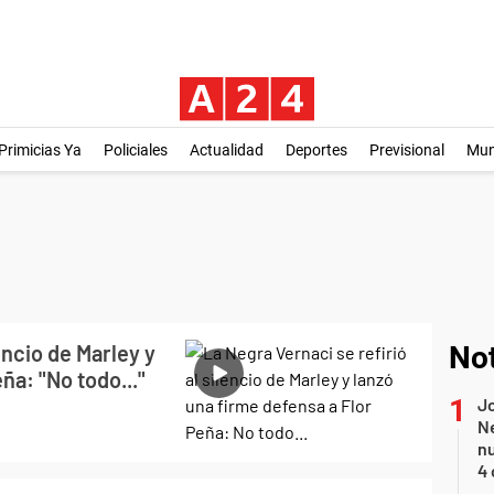
Primicias Ya
Policiales
Actualidad
Deportes
Previsional
Mu
encio de Marley y
Not
ña: "No todo..."
Jo
Ne
nu
4 