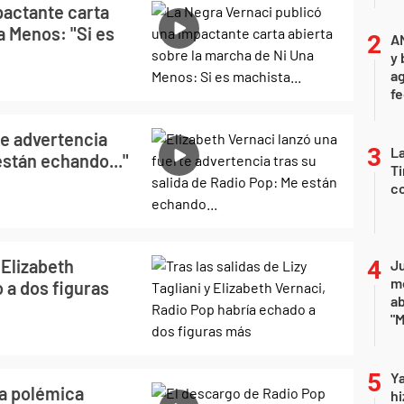
pactante carta
a Menos: "Si es
A
y 
ag
f
te advertencia
La
están echando..."
Ti
co
 Elizabeth
Ju
m
 a dos figuras
a
"M
Ya
la polémica
hi