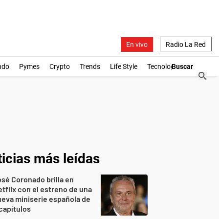
En vivo
Radio La Red
ndo
Pymes
Crypto
Trends
Life Style
Tecnología
icias más leídas
sé Coronado brilla en
tflix con el estreno de una
eva miniserie española de
capítulos