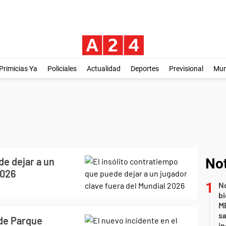
Primicias Ya
Policiales
Actualidad
Deportes
Previsional
Mu
de dejar a un
Not
2026
No
bi
ME
sa
 de Parque
i