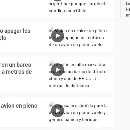
fa
He
e
tó apagar los
elo
aron un barco
. a metros de
 avión en pleno