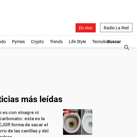
En vivo
Radio La Red
ndo
Pymes
Crypto
Trends
Life Style
Tecnología
icias más leídas
 es con vinagre ni
carbonato: esta es la
JOR forma de sacar el
rro de las canillas y del
nodoro