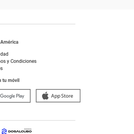
 América
idad
os y Condiciones
es
 tu móvil