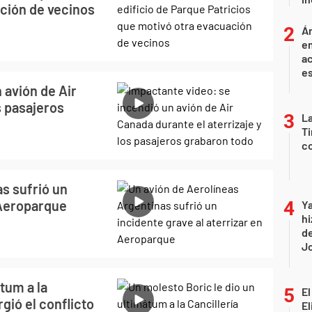
ación de vecinos
Án
e
ac
e
 avión de Air
s pasajeros
La
Ti
co
s sufrió un
n Aeroparque
Ya
hi
de
Jo
tum a la
El
gió el conflicto
El