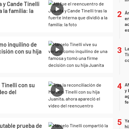
 y Cande Tinelli
 la familia: la
Án
e
ac
e
mo inquilino de
La
isión con su hija
Ti
co
 Tinelli con su
A
y 
deo del
ag
f
Ya
futable prueba de
hi