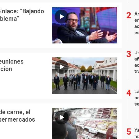
 Enlace: “Bajando
Án
oblema”
e
ac
e
U
añ
reuniones
a
ación
tr
La
pe
se
de carne, el
upermercados
Ya
hi