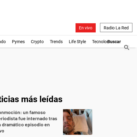
En vivo
Radio La Red
ndo
Pymes
Crypto
Trends
Life Style
Tecnología
icias más leídas
onmoción: un famoso
riodista fue internado tras
 dramático episodio en
vo