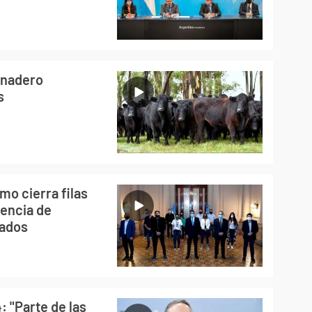
anadero
s
smo cierra filas
sencia de
tados
: "Parte de las