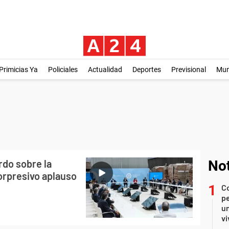
Primicias Ya
Policiales
Actualidad
Deportes
Previsional
Mu
rdo sobre la
Not
sorpresivo aplauso
C
pe
un
vi