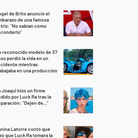
gel de Brito anunció el
mbarazo de una famosa
triz: "No sabían cómo
sconderlo"
n reconocido modelo de 37
os perdió la vida en un
ccidente mientras
abajaba en una producción
 Joaqui hizo un firme
dido por Luck Ra tras la
paración: "Dejen de..."
nina Latorre contó qué
zo que Luck Ra tomara la