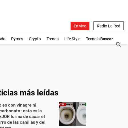
En vivo
Radio La Red
ndo
Pymes
Crypto
Trends
Life Style
Tecnología
icias más leídas
 es con vinagre ni
carbonato: esta es la
JOR forma de sacar el
rro de las canillas y del
nodoro