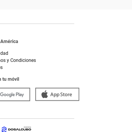
 América
idad
os y Condiciones
es
 tu móvil