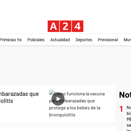
Primicias Ya
Policiales
Actualidad
Deportes
Previsional
Mu
mbarazadas que
Not
olitis
No
bi
ME
sa
i