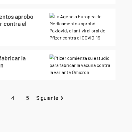
entos aprobó
er contra el
fabricar la
on
4
5
Siguiente