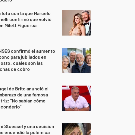
 foto con la que Marcelo
nelli confirmó que volvió
n Milett Figueroa
NSES confirmó el aumento
bono para jubilados en
osto: cuáles son las
echas de cobro
gel de Brito anunció el
mbarazo de una famosa
triz: "No sabían cómo
sconderlo"
ni Stoessel y una decisión
e encendió la polémica