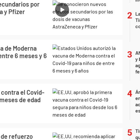
ecundarios por
 y Pfizer
La
Ti
co
na de Moderna
A
 entre 6 meses y 6
y 
ag
f
contra el Covid-
Án
e
6 meses de edad
ac
e
Ti
 de refuerzo
qu