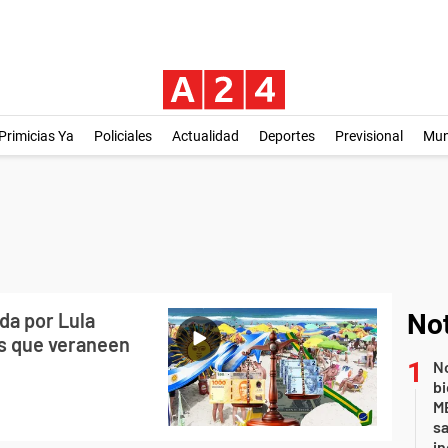
Primicias Ya
Policiales
Actualidad
Deportes
Previsional
Mu
da por Lula
Not
os que veraneen
No
bi
ME
sa
i