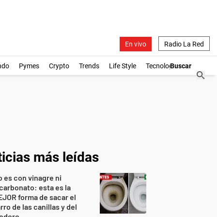
En vivo
Radio La Red
ndo
Pymes
Crypto
Trends
Life Style
Tecnología
icias más leídas
 es con vinagre ni
carbonato: esta es la
JOR forma de sacar el
rro de las canillas y del
nodoro