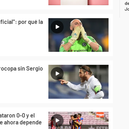
de
Jo
icial": por qué la
urocopa sin Sergio
taron 0-0 y el
ue ahora depende