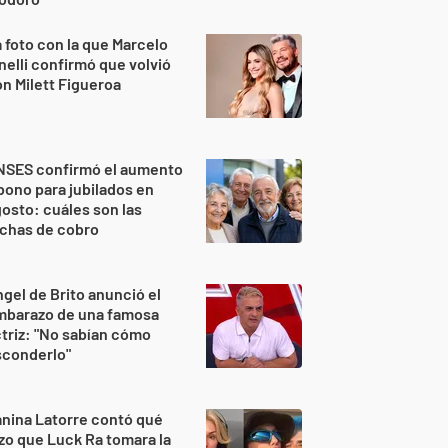
 foto con la que Marcelo
nelli confirmó que volvió
n Milett Figueroa
NSES confirmó el aumento
bono para jubilados en
osto: cuáles son las
echas de cobro
gel de Brito anunció el
mbarazo de una famosa
triz: "No sabían cómo
sconderlo"
nina Latorre contó qué
zo que Luck Ra tomara la