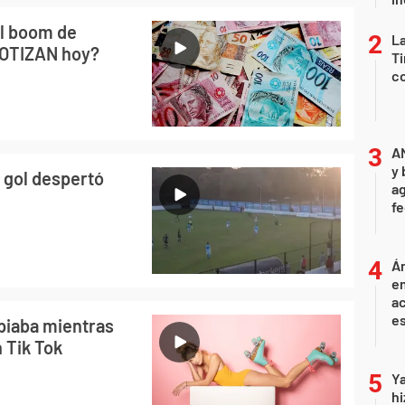
l boom de
La
 COTIZAN hoy?
Ti
co
A
y 
 gol despertó
ag
f
Án
e
ac
e
piaba mientras
 Tik Tok
Ya
hi