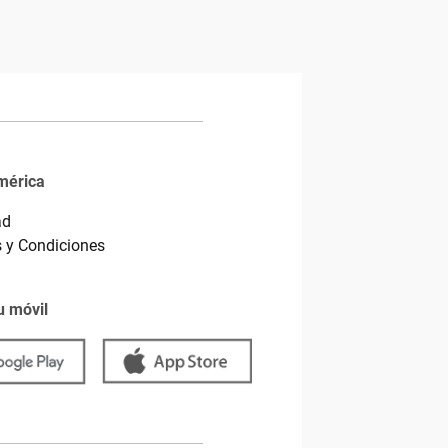
mérica
ad
 y Condiciones
u móvil