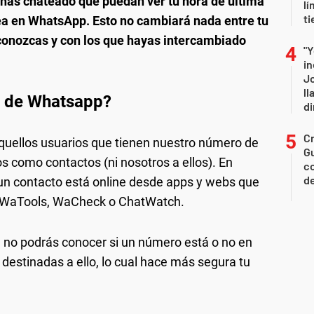
 has chateado que puedan ver tu hora de última
lí
ti
ea en WhatsApp. Esto no cambiará nada entre tu
 conozcas y con los que hayas intercambiado
"Y
in
J
ll
o de Whatsapp?
di
Cr
aquellos usuarios que tienen nuestro número de
Gu
s como contactos (ni nosotros a ellos). En
co
de
 un contacto está online desde apps y webs que
o WaTools, WaCheck o ChatWatch.
ra no podrás conocer si un número está o no en
destinadas a ello, lo cual hace más segura tu