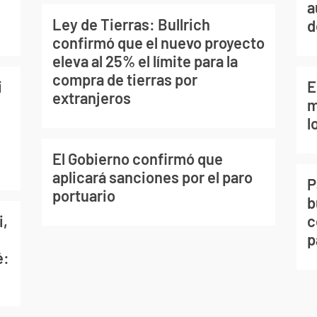
a
Ley de Tierras: Bullrich
d
confirmó que el nuevo proyecto
eleva al 25% el límite para la
compra de tierras por
i
E
extranjeros
m
l
El Gobierno confirmó que
aplicará sanciones por el paro
P
portuario
b
i,
c
p
é: