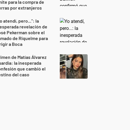
mite para la compra de
erras por extranjeros
o atendí, pero...": la
esperada revelación de
osé Pekerman sobre el
amado de Riquelme para
rigir a Boca
imen de Matías Álvarez
ardia: la inesperada
nfesión que cambió el
stino del caso