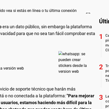
Últ
p
era un dato público, sin embargo la plataforma
ivacidad para que no sea tan fácil comprobar esta
Ca
pi
ma
Cl
Tr
la versión web
po
ne
Ti
vicio de soporte técnico que harán más
tá o no conectada a la plataforma:
"Para mejorar
Le
co
 usuarios, estamos haciendo más difícil para la
pr