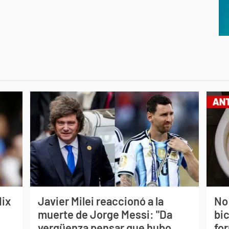
lix
Javier Milei reaccionó a la
No
muerte de Jorge Messi: "Da
bi
vergüenza pensar que hubo
for