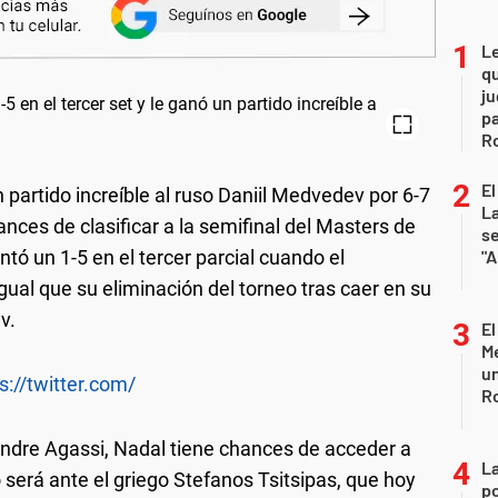
L
qu
ju
pa
R
El
 partido increíble al ruso Daniil Medvedev por 6-7
La
hances de clasificar a la semifinal del Masters de
s
ó un 1-5 en el tercer parcial cuando el
"A
gual que su eliminación del torneo tras caer en su
v.
El
Me
un
s://twitter.com/
R
 Andre Agassi, Nadal tiene chances de acceder a
La
 será ante el griego Stefanos Tsitsipas, que hoy
po