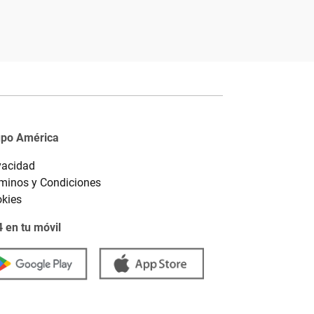
upo América
vacidad
minos y Condiciones
kies
 en tu móvil