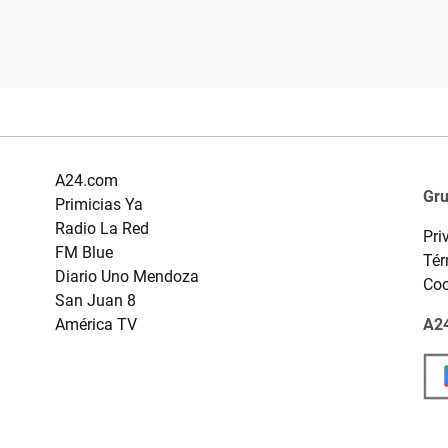
A24.com
Gr
Primicias Ya
Radio La Red
Pri
FM Blue
Tér
Diario Uno Mendoza
Coo
San Juan 8
América TV
A24