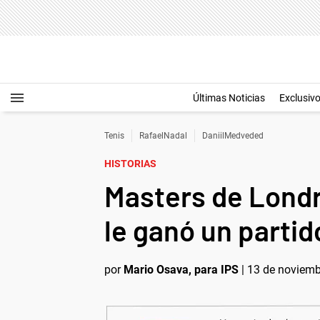
Últimas Noticias
Exclusiv
Tenis
RafaelNadal
DaniilMedveded
HISTORIAS
Masters de Londre
le ganó un partid
por
Mario Osava, para IPS
|
13 de noviemb