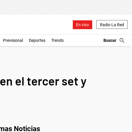
En vivo
Radio La Red
Previsional
Deportes
Trends
n el tercer set y
imas Noticias