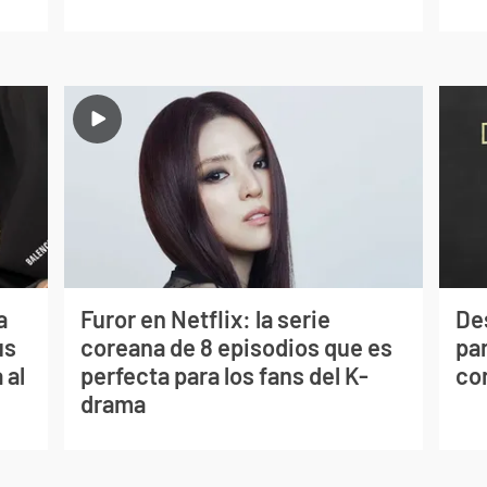
a
Furor en Netflix: la serie
De
us
coreana de 8 episodios que es
par
 al
perfecta para los fans del K-
co
drama