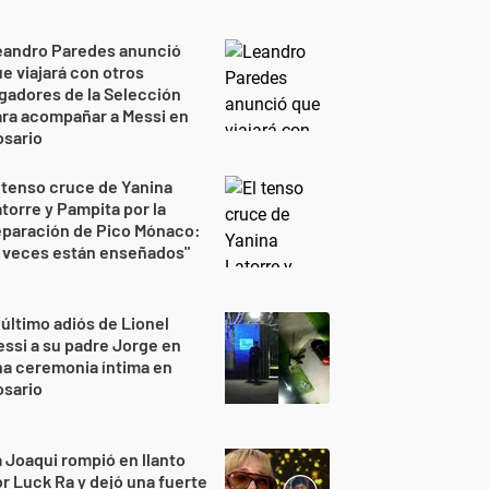
eandro Paredes anunció
e viajará con otros
gadores de la Selección
ra acompañar a Messi en
osario
 tenso cruce de Yanina
torre y Pampita por la
eparación de Pico Mónaco:
 veces están enseñados"
 último adiós de Lionel
ssi a su padre Jorge en
a ceremonia íntima en
osario
 Joaqui rompió en llanto
r Luck Ra y dejó una fuerte