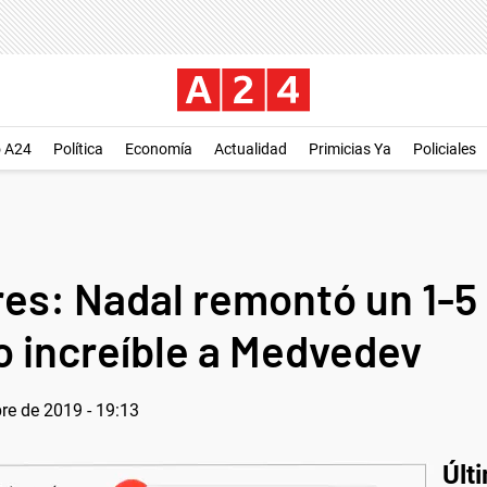
o A24
Política
Economía
Actualidad
Primicias Ya
Policiales
s: Nadal remontó un 1-5 e
o increíble a Medvedev
re de 2019 - 19:13
Últ