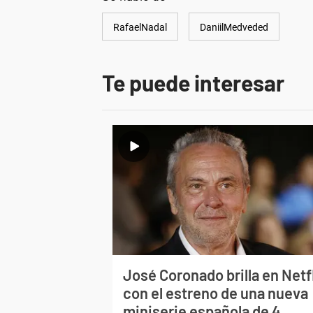
RafaelNadal
DaniilMedveded
Te puede interesar
José Coronado brilla en Netf
con el estreno de una nueva
miniserie española de 4