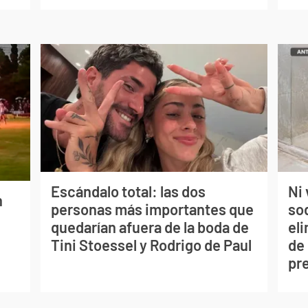
Escándalo total: las dos
Ni 
n
personas más importantes que
so
quedarían afuera de la boda de
eli
Tini Stoessel y Rodrigo de Paul
de
pr