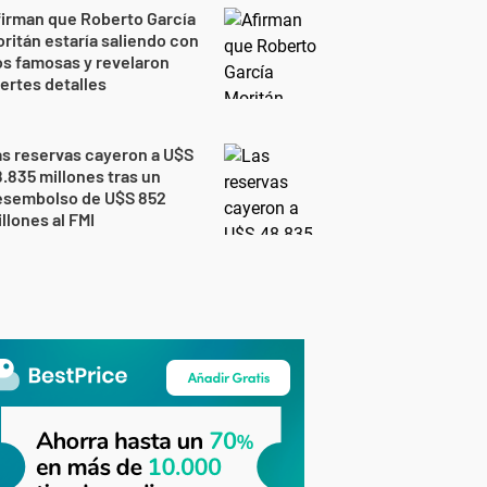
irman que Roberto García
ritán estaría saliendo con
s famosas y revelaron
ertes detalles
s reservas cayeron a U$S
.835 millones tras un
esembolso de U$S 852
llones al FMI