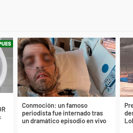
Conmoción: un famoso
Pr
OR
periodista fue internado tras
de
s
un dramático episodio en vivo
Lo