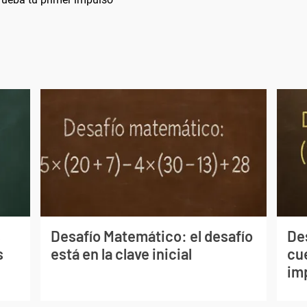
s
Desafío Matemático: el desafío
De
s
está en la clave inicial
cu
im