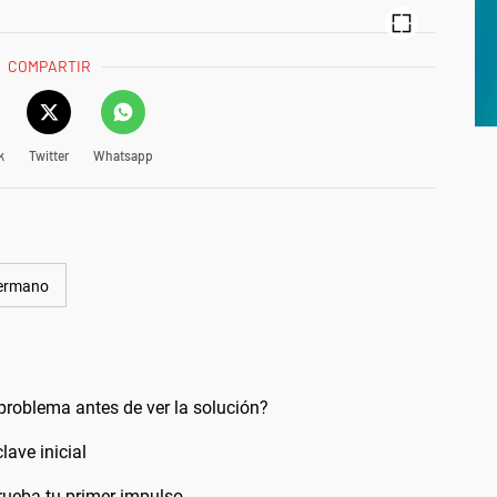
COMPARTIR
k
Twitter
Whatsapp
ermano
problema antes de ver la solución?
lave inicial
rueba tu primer impulso