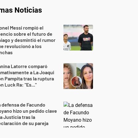
imas Noticias
onel Messi rompió el
lencio sobre el futuro de
iago y desmintió el rumor
e revolucionó a los
inchas
anina Latorre comparó
amativamente a La Joaqui
n Pampita tras la ruptura
n Luck Ra: "Es..."
a defensa de Facundo
yano hizo un pedido clave
la Justicia tras la
claración de su pareja