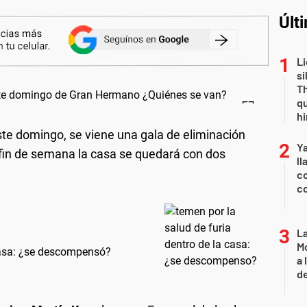
Últ
Li
si
Th
qu
h
te domingo, se viene una gala de eliminación
Y
fin de semana la casa se quedará con dos
ll
co
co
L
Mo
casa: ¿se descompensó?
a 
de