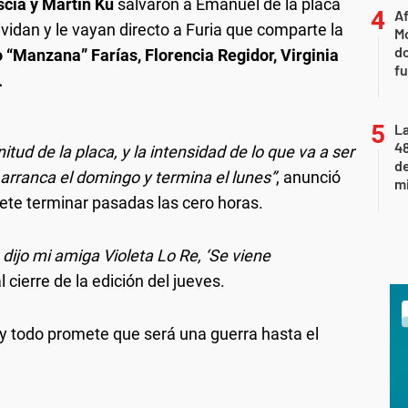
scia y Martín Ku
salvaron a Emanuel de la placa
Af
ividan y le vayan directo a Furia que comparte la
Mo
do
o “Manzana” Farías, Florencia Regidor, Virginia
fu
.
La
48
itud de la placa, y la intensidad de lo que va a ser
d
: arranca el domingo y termina el lunes”
, anunció
mi
ete terminar pasadas las cero horas.
ijo mi amiga Violeta Lo Re, ‘Se viene
al cierre de la edición del jueves.
y todo promete que será una guerra hasta el