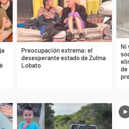
Ni 
ja
Preocupación extrema: el
so
desesperante estado de Zulma
eli
sé
Lobato
de
pr