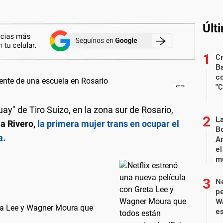
Últ
Cr
Ba
c
"C
y" de Tiro Suizo, en la zona sur de Rosario,
L
la Rivero,
la primera mujer trans en ocupar el
Bo
a.
Ar
el
m
Ne
pe
W
eta Lee y Wagner Moura que
e