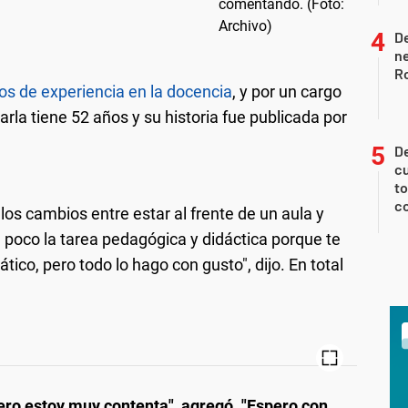
De
ne
Ro
ños de experiencia en la docencia
, y por un cargo
rla tiene 52 años y su historia fue publicada por
De
cu
to
c
los cambios entre estar al frente de un aula y
n poco la tarea pedagógica y didáctica porque te
tico, pero todo lo hago con gusto", dijo. En total
pero estoy muy contenta", agregó. "Espero con