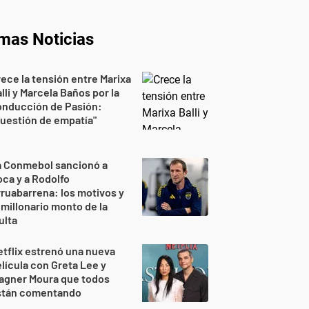
imas Noticias
ece la tensión entre Marixa
lli y Marcela Baños por la
onducción de Pasión:
uestión de empatía"
a Conmebol sancionó a
ca y a Rodolfo
ruabarrena: los motivos y
 millonario monto de la
ulta
tflix estrenó una nueva
lícula con Greta Lee y
agner Moura que todos
stán comentando