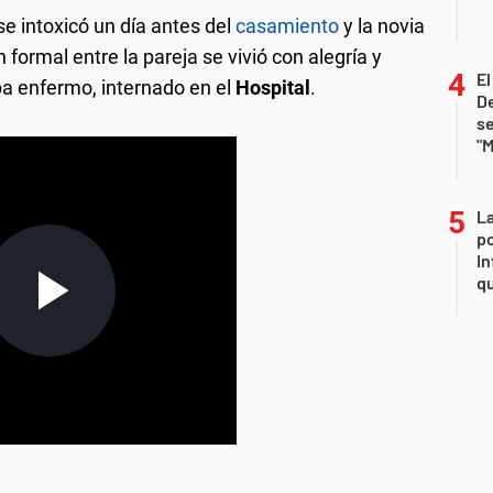
e intoxicó un día antes del
casamiento
y la novia
n formal entre la pareja se vivió con alegría y
E
ba enfermo, internado en el
Hospital
.
De
se
"M
La
po
In
q