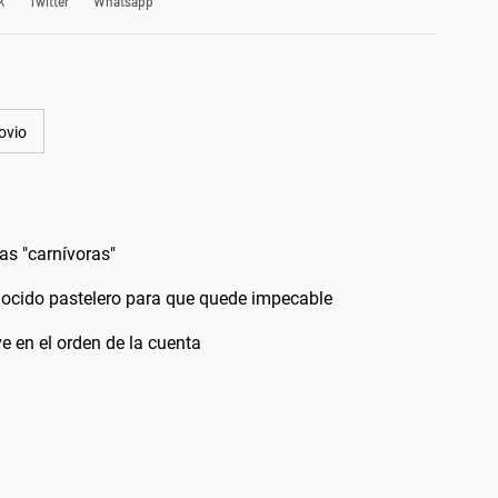
k
Twitter
Whatsapp
ovio
as "carnívoras"
onocido pastelero para que quede impecable
e en el orden de la cuenta