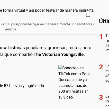
Últ
rtual y así poder festejar de manera indirecta con familiares y
amigos.
Ti
fá
pa
rse historias peculiares, graciosas, tristes, pero
i
 la que compartió
The Victorian Youngsville,
La
mu
añ
a
de 57 huevos y logró darla
La
Ra
co