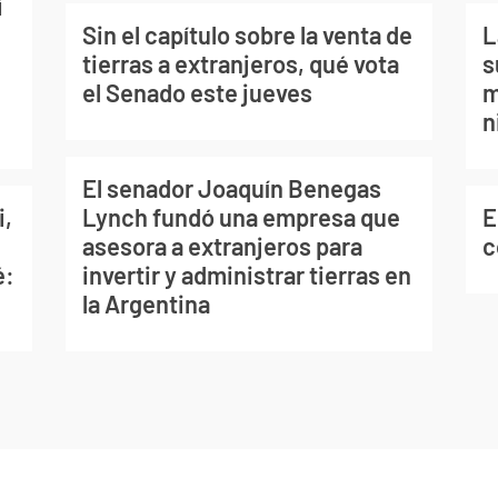
i
Sin el capítulo sobre la venta de
L
tierras a extranjeros, qué vota
s
el Senado este jueves
m
n
El senador Joaquín Benegas
i,
Lynch fundó una empresa que
E
asesora a extranjeros para
c
é:
invertir y administrar tierras en
la Argentina