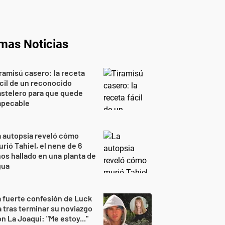
imas Noticias
ramisú casero: la receta
cil de un reconocido
stelero para que quede
mpecable
 autopsia reveló cómo
rió Tahiel, el nene de 6
os hallado en una planta de
gua
 fuerte confesión de Luck
 tras terminar su noviazgo
n La Joaqui: "Me estoy..."