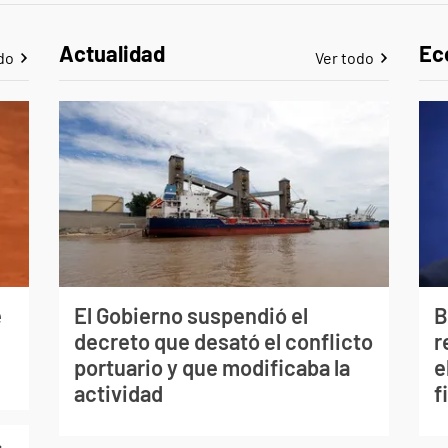
Actualidad
Ec
do
Ver todo
e
El Gobierno suspendió el
B
decreto que desató el conflicto
r
portuario y que modificaba la
e
actividad
f