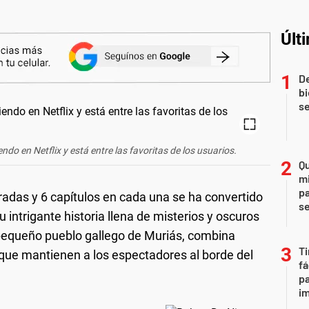
Últ
De
bi
se
do en Netflix y está entre las favoritas de los usuarios.
Qu
mi
pa
adas y 6 capítulos en cada una se ha convertido
s
u intrigante historia llena de misterios y oscuros
pequeño pueblo gallego de Muriás, combina
Ti
que mantienen a los espectadores al borde del
fá
pa
i