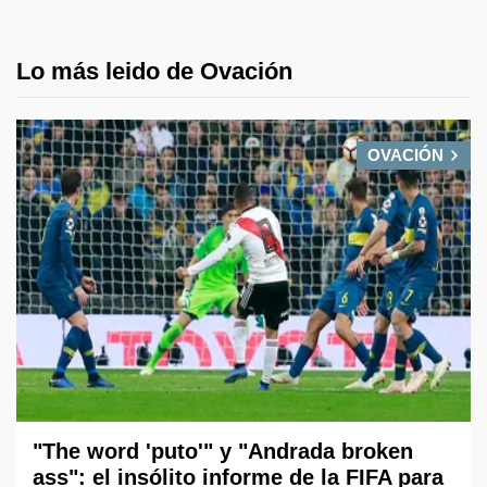
Lo más leido de Ovación
OVACIÓN
"The word 'puto'" y "Andrada broken
ass": el insólito informe de la FIFA para