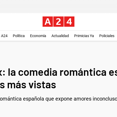
o A24
Política
Economía
Actualidad
Primicias Ya
Policiales
ix: la comedia romántica 
as más vistas
omántica española que expone amores inconclusos, 