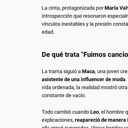
La cinta, protagonizada por
María Val
introspección que resonaron especial
vínculos inestables y la presión consta
edad.
De qué trata "Fuimos cancio
La trama siguió a
Maca
, una joven cr
asistente de una
influencer de moda
.
vida ordenada, la realidad mostró otr
constante de vacío.
Todo cambió cuando
Leo
, el hombre 
explicaciones,
reapareció de manera 
ella creyó superadas. Viejas heridas v