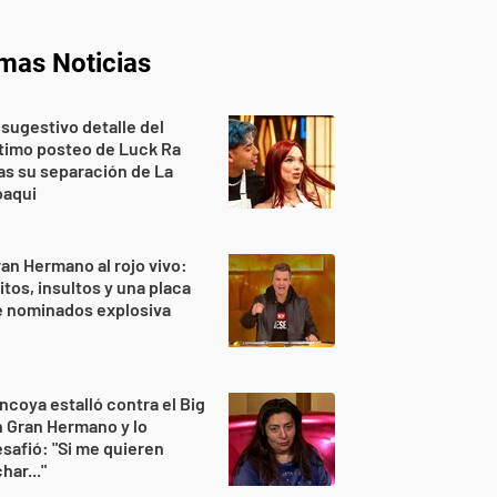
imas Noticias
 sugestivo detalle del
timo posteo de Luck Ra
as su separación de La
oaqui
an Hermano al rojo vivo:
itos, insultos y una placa
e nominados explosiva
ncoya estalló contra el Big
 Gran Hermano y lo
safió: "Si me quieren
har..."