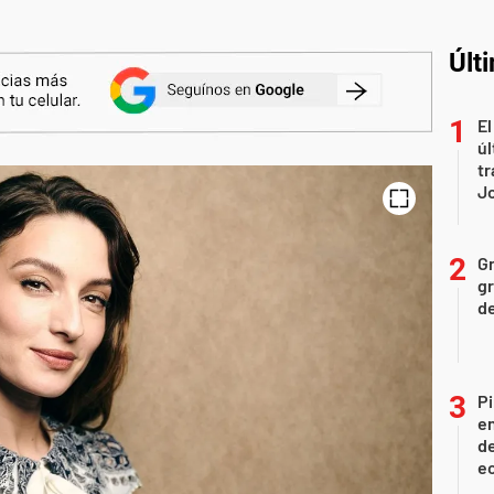
Últ
El
úl
tr
J
Gr
gr
d
Pi
en
de
ec