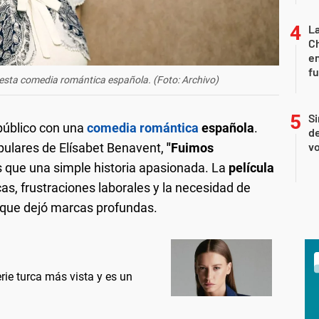
La
Ch
en
f
n esta comedia romántica española. (Foto: Archivo)
Si
 público con una
comedia romántica
española
.
de
vo
ulares de Elísabet Benavent,
"Fuimos
 que una simple historia apasionada. La
película
as, frustraciones laborales y la necesidad de
 que dejó marcas profundas.
rie turca más vista y es un