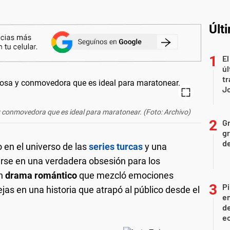
Últ
El
úl
tr
J
a y conmovedora que es ideal para maratonear. (Foto: Archivo)
Gr
gr
d
en el universo de las
series turcas
y una
tirse en una verdadera obsesión para los
un
drama romántico
que mezcló emociones
Pi
jas en una historia que atrapó al público desde el
en
de
ec