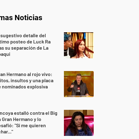
imas Noticias
 sugestivo detalle del
timo posteo de Luck Ra
as su separación de La
oaqui
an Hermano al rojo vivo:
itos, insultos y una placa
e nominados explosiva
ncoya estalló contra el Big
 Gran Hermano y lo
safió: "Si me quieren
har..."