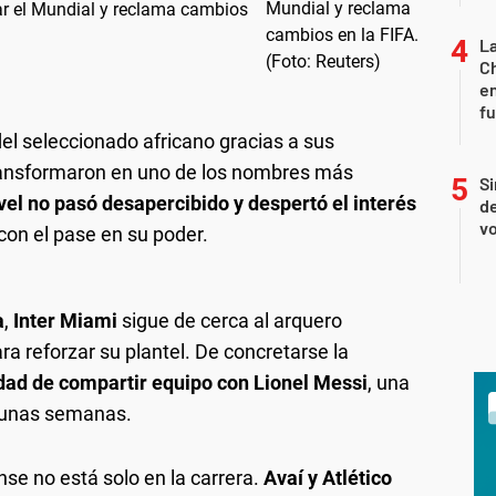
zar el Mundial y reclama cambios
La
Ch
en
f
el seleccionado africano gracias a sus
transformaron en uno de los nombres más
Si
vel no pasó desapercibido y despertó el interés
de
vo
con el pase en su poder.
a
,
Inter Miami
sigue de cerca al arquero
ra reforzar su plantel. De concretarse la
idad de compartir equipo con Lionel Messi
, una
 unas semanas.
se no está solo en la carrera.
Avaí y Atlético