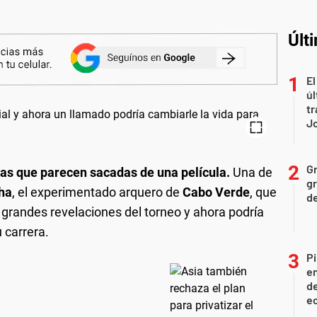
Últ
El
úl
tr
J
Gr
ias que parecen sacadas de una película.
Una de
gr
ha
, el experimentado arquero de
Cabo Verde
, que
d
s grandes revelaciones del torneo y ahora podría
 carrera.
Pi
en
de
ec