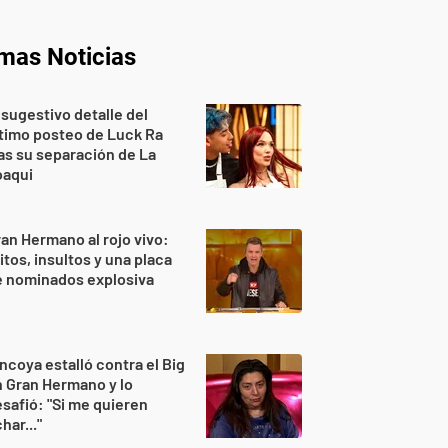
imas Noticias
 sugestivo detalle del
timo posteo de Luck Ra
as su separación de La
oaqui
an Hermano al rojo vivo:
itos, insultos y una placa
e nominados explosiva
ncoya estalló contra el Big
 Gran Hermano y lo
safió: "Si me quieren
har..."