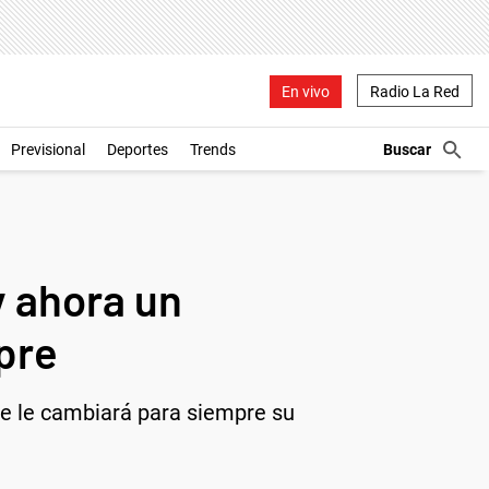
En vivo
Radio La Red
Previsional
Deportes
Trends
y ahora un
pre
que le cambiará para siempre su