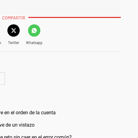
COMPARTIR
k
Twitter
Whatsapp
e en el orden de la cuenta
ve de un vistazo
 reto sin caer en el error común?