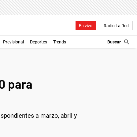
En vivo
Radio La Red
Previsional
Deportes
Trends
0 para
espondientes a marzo, abril y