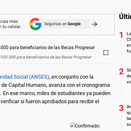
Últ
La
Ch
en
f
05.000 para beneficiarios de las Becas Progresar
Si
de
uridad Social (ANSES)
, en conjunto con la
vo
io de Capital Humano, avanza con el cronograma
. En ese marco, miles de estudiantes ya pueden
verificar si fueron aprobados para recibir el
An
qu
la
s