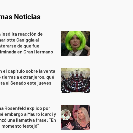
imas Noticias
 insólita reacción de
arlotte Caniggia al
terarse de que fue
ulminada en Gran Hermano
n el capítulo sobre la venta
 tierras a extranjeros, qué
ta el Senado este jueves
a Rosenfeld explicó por
é embargó a Mauro Icardi y
nzó una llamativa frase: "En
u momento festejó"