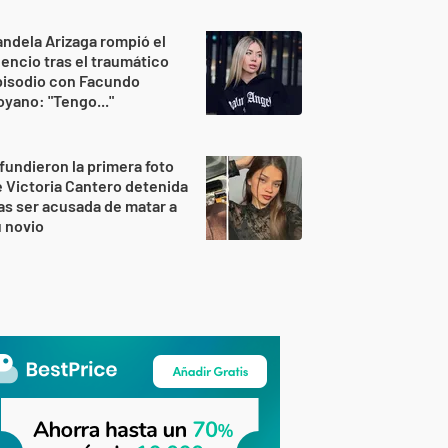
ndela Arizaga rompió el
lencio tras el traumático
pisodio con Facundo
yano: "Tengo..."
fundieron la primera foto
 Victoria Cantero detenida
as ser acusada de matar a
 novio