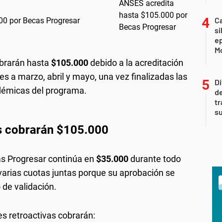
Ca
00 por Becas Progresar
si
e
Mo
obrarán hasta
$105.000
debido a la acreditación
s a marzo, abril y mayo, una vez finalizadas las
Di
démicas del programa.
de
tr
su
s cobrarán $105.000
s Progresar continúa en
$35.000
durante todo
varias cuotas juntas porque su aprobación se
 de validación.
s retroactivas cobrarán: