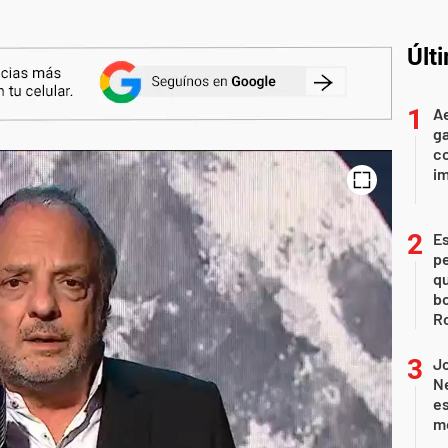
Últ
Ae
g
co
im
Es
p
qu
bo
Ro
J
Ne
es
m