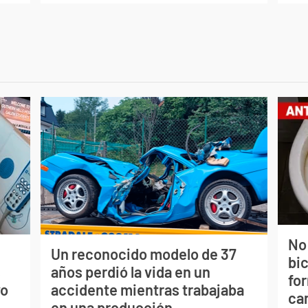
No
Un reconocido modelo de 37
bi
s
años perdió la vida en un
for
vo
accidente mientras trabajaba
can
en una producción