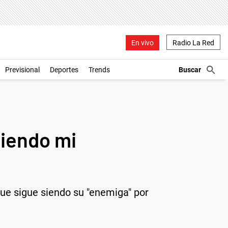
En vivo
Radio La Red
Previsional
Deportes
Trends
siendo mi
ue sigue siendo su "enemiga" por