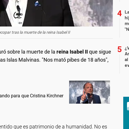
La
hi
mu
"N
copar tras la muerte de la reina Isabel II
¿
ró sobre la muerte de la
reina Isabel II
que sigue
An
al
las Islas Malvinas. "Nos mató pibes de 18 años",
ev
ndo para que Cristina Kirchner
sentido que es patrimonio de a humanidad. No es