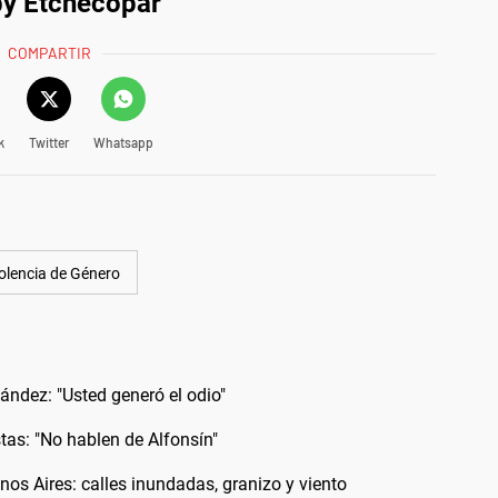
by Etchecopar
COMPARTIR
k
Twitter
Whatsapp
olencia de Género
ández: "Usted generó el odio"
tas: "No hablen de Alfonsín"
os Aires: calles inundadas, granizo y viento