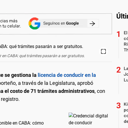
Últ
El
có
Ri
T
r en CABA: qué trámites pasarán a ser gratuitos.
La
Jo
e se gestiona la
licencia de conducir en la
Lu
orteño, a través de la Legislatura, aprobó
a el costo de 71 trámites administrativos
, con
registro.
Ki
po
co
de
sponible en CABA: cómo