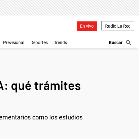
En vivo
Radio La Red
Previsional
Deportes
Trends
A: qué trámites
lementarios como los estudios