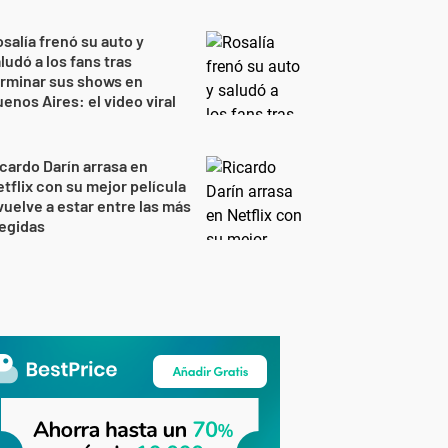
salía frenó su auto y
ludó a los fans tras
rminar sus shows en
enos Aires: el video viral
cardo Darín arrasa en
tflix con su mejor película
vuelve a estar entre las más
egidas