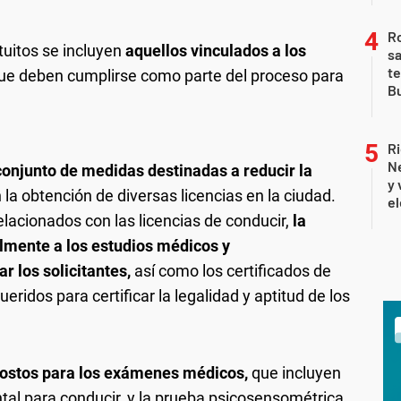
Ro
tuitos se incluyen
aquellos vinculados a los
sa
te
ue deben cumplirse como parte del proceso para
Bu
Ri
Ne
conjunto de medidas destinadas a reducir la
y 
 la obtención de diversas licencias en la ciudad.
el
elacionados con las licencias de conducir,
la
almente a los estudios médicos y
 los solicitantes,
así como los certificados de
idos para certificar la legalidad y aptitud de los
costos para los exámenes médicos,
que incluyen
ental para conducir, y la prueba psicosensométrica,