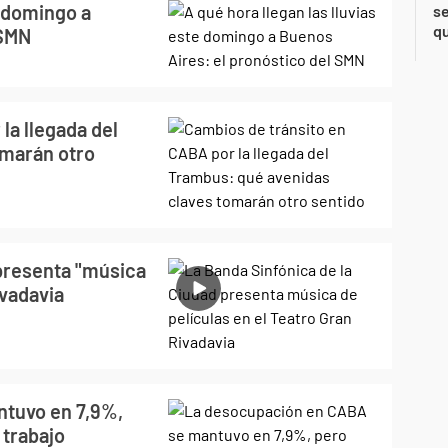
e domingo a
se
qu
 SMN
la llegada del
omarán otro
 presenta "música
ivadavia
tuvo en 7,9%,
 trabajo