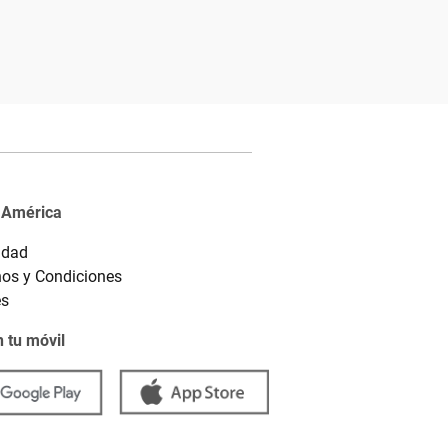
 América
idad
os y Condiciones
es
 tu móvil