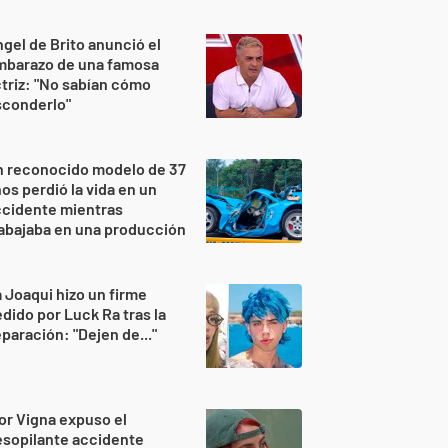
gel de Brito anunció el
mbarazo de una famosa
triz: "No sabían cómo
sconderlo"
n reconocido modelo de 37
os perdió la vida en un
ccidente mientras
abajaba en una producción
 Joaqui hizo un firme
dido por Luck Ra tras la
paración: "Dejen de..."
or Vigna expuso el
sopilante accidente