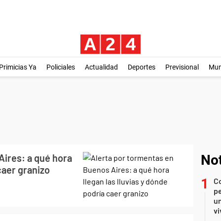
Primicias Ya
Policiales
Actualidad
Deportes
Previsional
Mu
Aires: a qué hora
Not
caer granizo
C
pe
un
vi