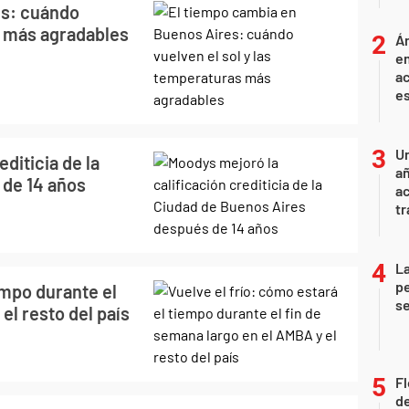
es: cuándo
s más agradables
Án
e
ac
e
U
diticia de la
añ
 de 14 años
a
tr
La
pe
empo durante el
se
el resto del país
Fl
de