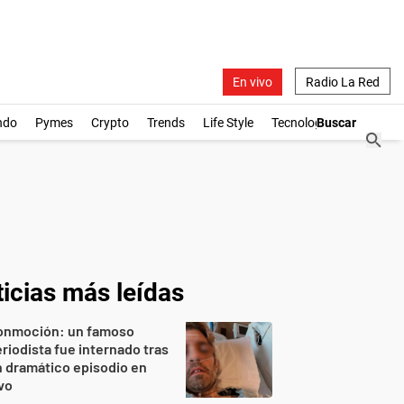
En vivo
Radio La Red
ndo
Pymes
Crypto
Trends
Life Style
Tecnología
icias más leídas
onmoción: un famoso
riodista fue internado tras
 dramático episodio en
vo