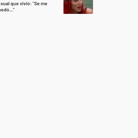
xual que vivió: "Se me
edó..."