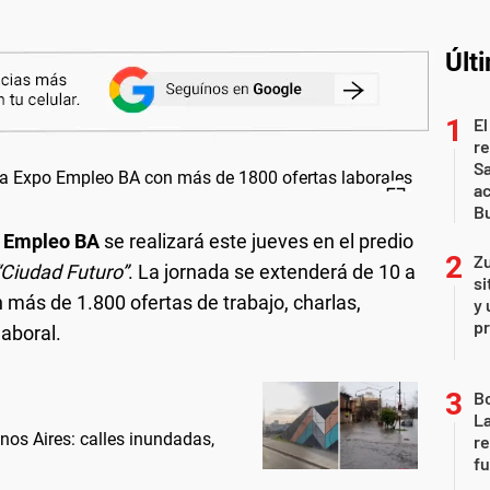
Últ
El
r
Sa
a
Bu
 Empleo BA
se realizará este jueves en el predio
Zu
“Ciudad Futuro”
. La jornada se extenderá de 10 a
si
 más de 1.800 ofertas de trabajo, charlas,
y 
p
laboral.
B
La
nos Aires: calles inundadas,
re
fu