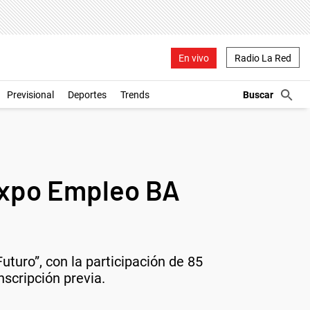
En vivo
Radio La Red
Previsional
Deportes
Trends
 Expo Empleo BA
uturo”, con la participación de 85
nscripción previa.