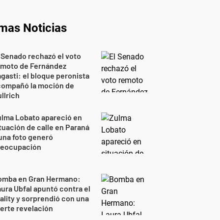
imas Noticias
 Senado rechazó el voto
emoto de Fernández
gasti: el bloque peronista
compañó la moción de
llrich
lma Lobato apareció en
tuación de calle en Paraná
una foto generó
reocupación
omba en Gran Hermano:
ura Ubfal apuntó contra el
ality y sorprendió con una
erte revelación