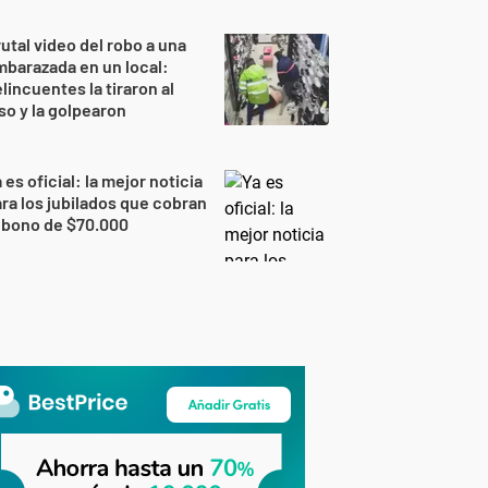
utal video del robo a una
barazada en un local:
lincuentes la tiraron al
so y la golpearon
 es oficial: la mejor noticia
ra los jubilados que cobran
 bono de $70.000