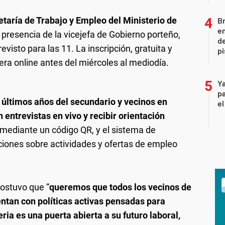
etaría de Trabajo y Empleo del Ministerio de
Br
em
a presencia de la vicejefa de Gobierno porteño,
de
evisto para las 11. La inscripción, gratuita y
pi
ra online antes del miércoles al mediodía.
Ya
pa
 últimos años del secundario y vecinos en
el
 entrevistas en vivo y recibir orientación
á mediante un código QR, y el sistema de
iones sobre actividades y ofertas de empleo
sostuvo que “
queremos que todos los vecinos de
entan con políticas activas pensadas para
eria es una puerta abierta a su futuro laboral,