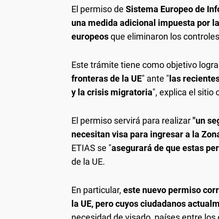
El permiso de
Sistema Europeo de Inf
una medida adicional impuesta por l
europeos
que eliminaron los controles
Este trámite tiene como objetivo lograr
fronteras de la UE
" ante "
las reciente
y la crisis migratoria
", explica el sitio o
El permiso servirá para realizar
"un se
necesitan visa para ingresar a la Zo
ETIAS se "
asegurará de que estas pe
de la UE.
En particular,
este nuevo permiso corr
la UE, pero cuyos ciudadanos actualm
necesidad de visado, países entre los 