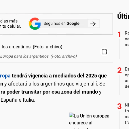
Últ
Ro
ca
m
Europa para los argentinos. (Foto: archivo)
Es
ep
uropa
tendrá vigencia a mediados del 2025 que
un
en
y afectará a los argentinos que viajen allí. Se
de
ara poder transitar por esa zona del mundo
y
España e Italia.
Ni
tr
m
tr