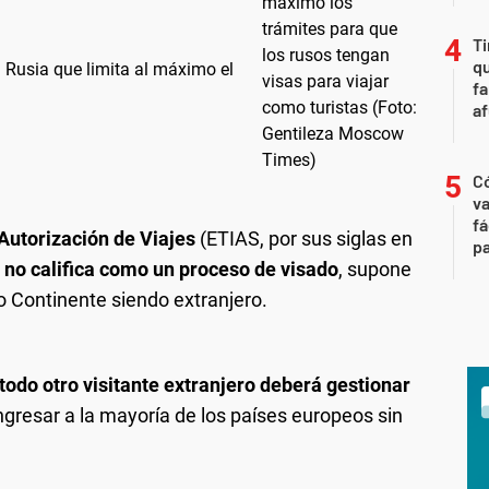
Ti
qu
 Rusia que limita al máximo el
fa
af
C
va
fá
Autorización de Viajes
(ETIAS, por sus siglas en
pa
e
no califica como un proceso de visado
, supone
jo Continente siendo extranjero.
 todo otro visitante extranjero deberá gestionar
ngresar a la mayoría de los países europeos sin