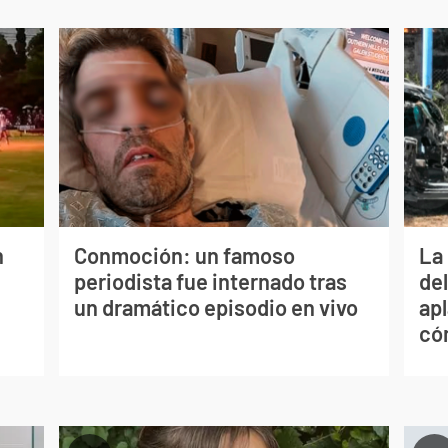
n
Conmoción: un famoso
La 
periodista fue internado tras
de
un dramático episodio en vivo
apl
có