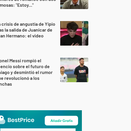
mosas: "Estoy..."
 crisis de angustia de Yipio
as la salida de Juanicar de
an Hermano: el video
onel Messi rompió el
lencio sobre el futuro de
iago y desmintió el rumor
e revolucionó a los
inchas