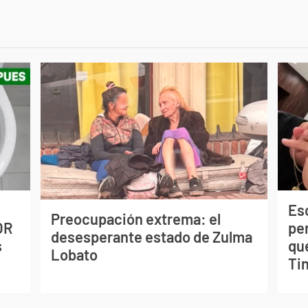
Esc
Preocupación extrema: el
OR
pe
desesperante estado de Zulma
s
qu
Lobato
Tin