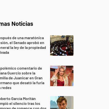
imas Noticias
espués de una maratónica
sión, el Senado aprobó en
neral la ley de la propiedad
ivada
 polémico comentario de
iana Guercio sobre la
milia de Juanicar en Gran
rmano que desató la furia
n redes
berto García Moritán
mpió el silencio tras los
umores de romance con dos