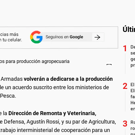
Últ
D
se
ge
pr
s Armadas
volverán a dedicarse a la producción
El
 de un acuerdo suscrito entre los ministerios de
El
 Pesca.
fa
He
e
e la
Dirección de Remonta y Veterinaria,
de Defensa, Agustín Rossi, y su par de Agricultura,
Ro
ro
 trabajo interministerial de cooperación para un
r