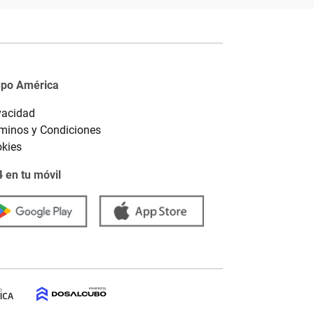
upo América
vacidad
minos y Condiciones
kies
 en tu móvil