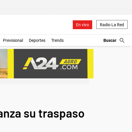
En vivo
Radio La Red
Previsional
Deportes
Trends
vanza su traspaso