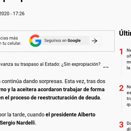
2020 - 17:26
Últ
Ne
of
m
la
n continúa dando sorpresas. Esta vez, tras dos
N
no y la aceitera acordaron trabajar de forma
es
en el proceso de reestructuración de deuda
.
tr
q
por la tarde, cuando
el presidente Alberto
 Sergio Nardell
i.
Do
di