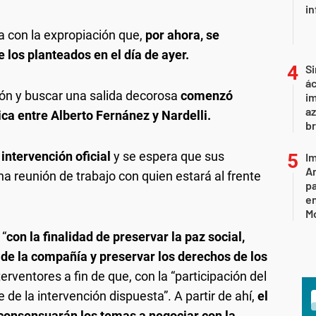
in
a con la expropiación que,
por ahora, se
los planteados en el día de ayer.
Si
ác
ión y buscar una salida decorosa
comenzó
im
az
ca entre Alberto Fernánez y Nardelli.
br
 intervención oficial
y se espera que sus
Im
Ar
a reunión de trabajo con quien estará al frente
pa
en
M
 “
con la finalidad de preservar la paz social,
o de la compañía y preservar los derechos de los
rventores a fin de que, con la “participación del
 de la intervención dispuesta”. A partir de ahí,
el
 consensuarán los temas a negociar con la