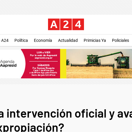
o A24
Política
Economía
Actualidad
Primicias Ya
Policiales
a intervención oficial y a
expropiación?