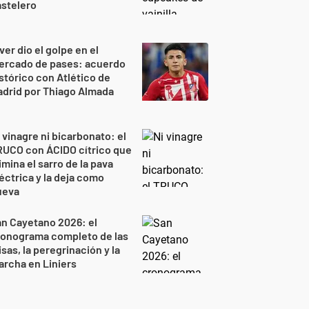
stelero
ver dio el golpe en el
ercado de pases: acuerdo
stórico con Atlético de
drid por Thiago Almada
 vinagre ni bicarbonato: el
RUCO con ÁCIDO cítrico que
imina el sarro de la pava
éctrica y la deja como
ueva
n Cayetano 2026: el
ronograma completo de las
sas, la peregrinación y la
rcha en Liniers