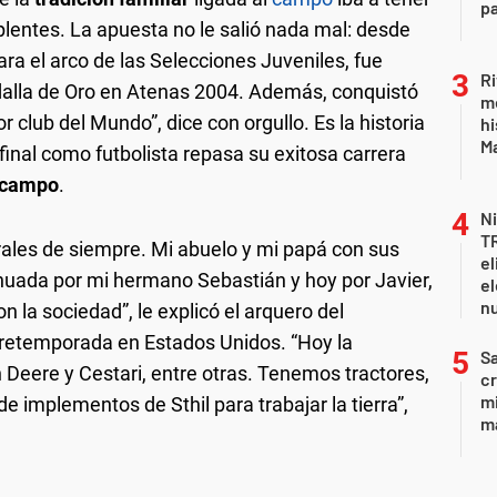
pa
plentes. La apuesta no le salió nada mal: desde
ra el arco de las Selecciones Juveniles, fue
Ri
alla de Oro en Atenas 2004. Además, conquistó
m
jor club del Mundo”, dice con orgullo. Es la historia
hi
Ma
 final como futbolista repasa su exitosa carrera
e campo
.
Ni
T
rales de siempre. Mi abuelo y mi papá con sus
el
inuada por mi hermano Sebastián y hoy por Javier,
el
n
 la sociedad”, le explicó el arquero del
pretemporada en Estados Unidos. “Hoy la
Sa
eere y Cestari, entre otras. Tenemos tractores,
c
mi
 implementos de Sthil para trabajar la tierra”,
ma