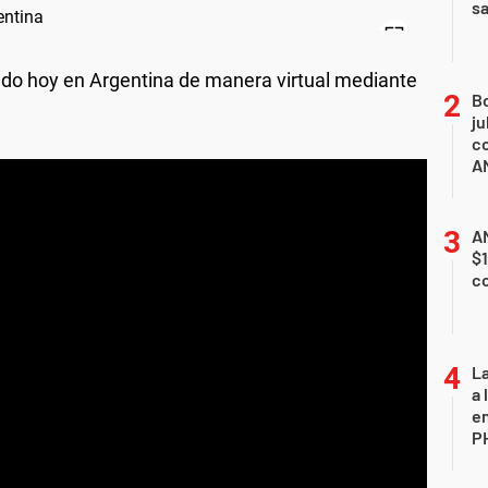
sa
do hoy en Argentina de manera virtual mediante
B
ju
co
A
AN
$1
c
La
a 
en
P