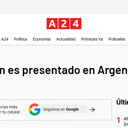
o A24
Política
Economía
Actualidad
Primicias Ya
Policiales
n es presentado en Argen
Últ
AN
$