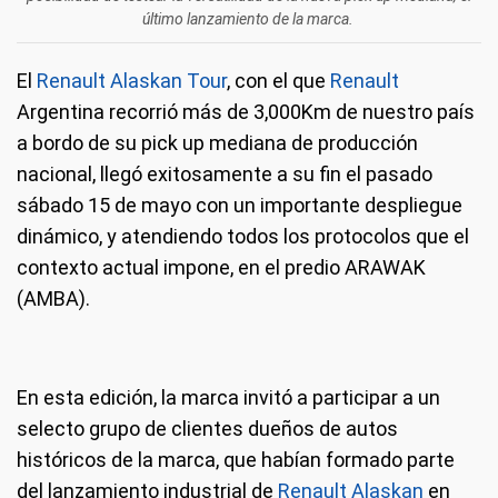
último lanzamiento de la marca.
El
Renault Alaskan Tour
, con el que
Renault
Argentina recorrió más de 3,000Km de nuestro país
a bordo de su pick up mediana de producción
nacional, llegó exitosamente a su fin el pasado
sábado 15 de mayo con un importante despliegue
dinámico, y atendiendo todos los protocolos que el
contexto actual impone, en el predio ARAWAK
(AMBA).
El
Renault Alaskan Tour
llegó exitosamente a su fin el pasado sábado
15 de mayo con un importante despliegue dinámico, y atendiendo
todos los protocolos que el contexto actual impone, en el predio
En esta edición, la marca invitó a participar a un
ARAWAK (AMBA). En esta edición, la marca invitó a participar a un
selecto grupo de clientes dueños de autos históricos de la marca, que
selecto grupo de clientes dueños de autos
habían formado parte del lanzamiento industrial de
Renault Alaskan
históricos de la marca, que habían formado parte
en 2020.
del lanzamiento industrial de
Renault Alaskan
en