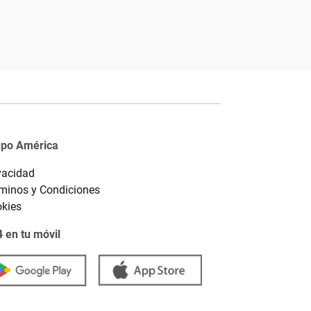
upo América
vacidad
minos y Condiciones
kies
 en tu móvil