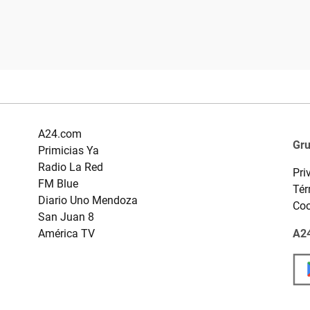
A24.com
Gr
Primicias Ya
Radio La Red
Pri
FM Blue
Tér
Diario Uno Mendoza
Coo
San Juan 8
América TV
A24