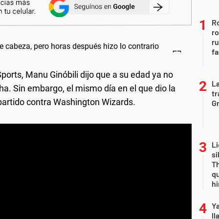
Ro
ro
r
fa
Sports, Manu Ginóbili dijo que a su edad ya no
La
ha. Sin embargo, el mismo día en el que dio la
tr
l partido contra Washington Wizards.
Gr
Li
si
Th
qu
h
Y
ll