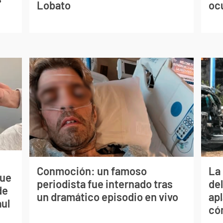
Lobato
oc
Conmoción: un famoso
La 
que
periodista fue internado tras
de
de
un dramático episodio en vivo
apl
aul
có