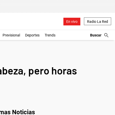
En vivo
Radio La Red
Previsional
Deportes
Trends
cabeza, pero horas
imas Noticias