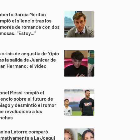
berto García Moritán
mpió el silencio tras los
umores de romance con dos
mosas: "Estoy..."
 crisis de angustia de Yipio
as la salida de Juanicar de
an Hermano: el video
onel Messi rompió el
lencio sobre el futuro de
iago y desmintió el rumor
e revolucionó a los
inchas
anina Latorre comparó
amativamente a La Joaqui