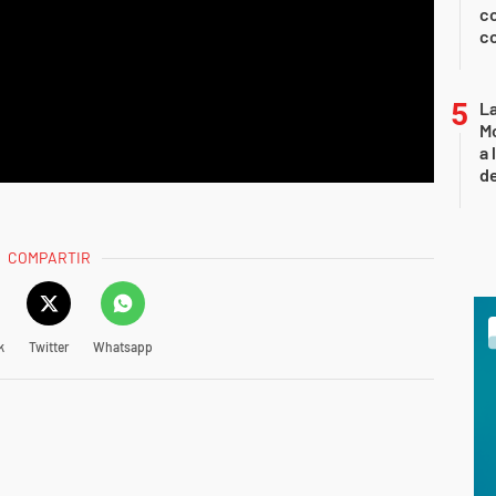
co
co
L
Mo
a 
de
COMPARTIR
k
Twitter
Whatsapp