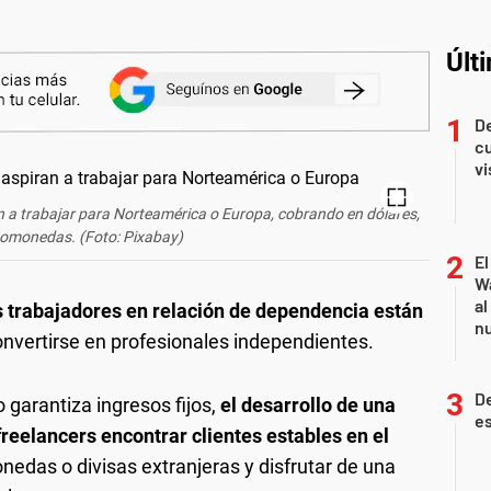
Últ
De
cu
vi
 a trabajar para Norteamérica o Europa, cobrando en dólares,
tomonedas. (Foto: Pixabay)
El
Wa
al
s trabajadores en relación de dependencia están
nu
nvertirse en profesionales independientes.
De
 garantiza ingresos fijos,
el desarrollo de una
es
reelancers encontrar clientes estables en el
nedas o divisas extranjeras y disfrutar de una