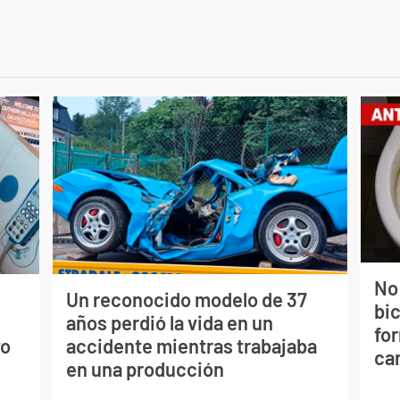
No
Un reconocido modelo de 37
bi
s
años perdió la vida en un
for
vo
accidente mientras trabajaba
can
en una producción