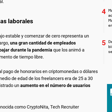
al.
Ma
ac
as laborales
Ma
en
ajo estable y comenzar de cero representa un
De
argo,
una gran cantidad de empleados
bi
bajar durante la pandemia
que los animó a
se
umento de tiempo libre.
l pago de honorarios en criptomonedas o dólares
medio de edad de los freelancers era de 25 a 30
gistrado un
aumento en el número de usuarios
onocida como CryptoNita, Tech Recruiter