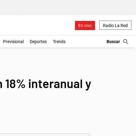
En vivo
Radio La Red
Previsional
Deportes
Trends
n 18% interanual y