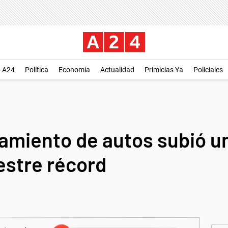
o A24
Política
Economía
Actualidad
Primicias Ya
Policiales
tamiento de autos subió u
estre récord