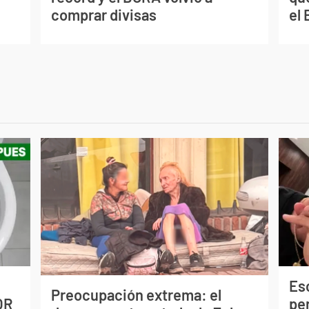
comprar divisas
el 
Esc
Preocupación extrema: el
OR
pe