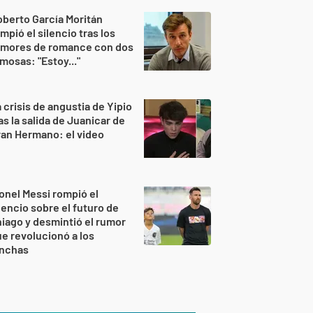
berto García Moritán
mpió el silencio tras los
umores de romance con dos
mosas: "Estoy..."
 crisis de angustia de Yipio
as la salida de Juanicar de
an Hermano: el video
onel Messi rompió el
lencio sobre el futuro de
iago y desmintió el rumor
e revolucionó a los
inchas