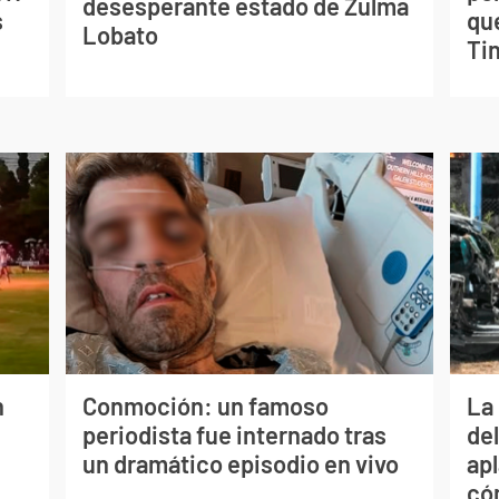
desesperante estado de Zulma
s
qu
Lobato
Tin
n
Conmoción: un famoso
La 
periodista fue internado tras
de
un dramático episodio en vivo
apl
có