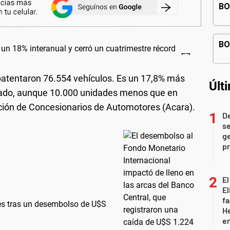
patentaron 76.554 vehículos. Es un 17,8% más
Últ
sado, aunque 10.000 unidades menos que en
ción de Concesionarios de Automotores (Acara).
D
se
ge
pr
El
El
fa
es tras un desembolso de U$S
He
e