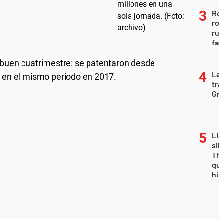
Ro
ro
r
fa
 buen cuatrimestre: se patentaron desde
La
 en el mismo período en 2017.
tr
Gr
Li
si
Th
qu
h