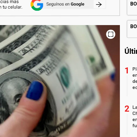
Últ
Pi
en
de
ec
La
Ch
en
f