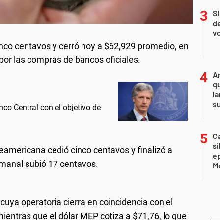
Si
de
vo
 cinco centavos y cerró hoy a $62,929 promedio, en
por las compras de bancos oficiales.
An
qu
la
s
nco Central con el objetivo de
Ca
si
eamericana cedió cinco centavos y finalizó a
e
emanal subió 17 centavos.
Mo
 cuya operatoria cierra en coincidencia con el
ientras que el dólar MEP cotiza a $71,76, lo que