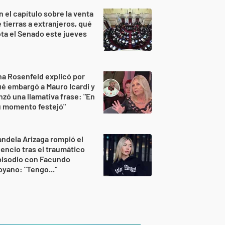
n el capítulo sobre la venta
 tierras a extranjeros, qué
ta el Senado este jueves
a Rosenfeld explicó por
é embargó a Mauro Icardi y
nzó una llamativa frase: "En
u momento festejó"
ndela Arizaga rompió el
lencio tras el traumático
pisodio con Facundo
yano: "Tengo..."