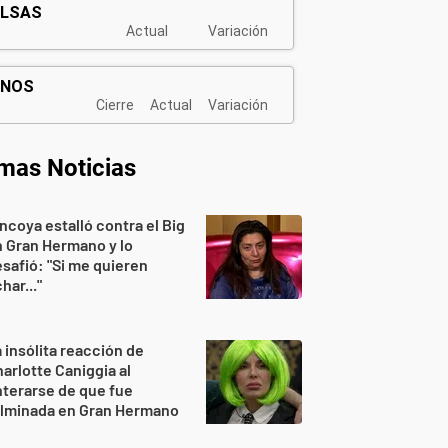
imas Noticias
ncoya estalló contra el Big
 Gran Hermano y lo
safió: "Si me quieren
har..."
 insólita reacción de
arlotte Caniggia al
terarse de que fue
ulminada en Gran Hermano