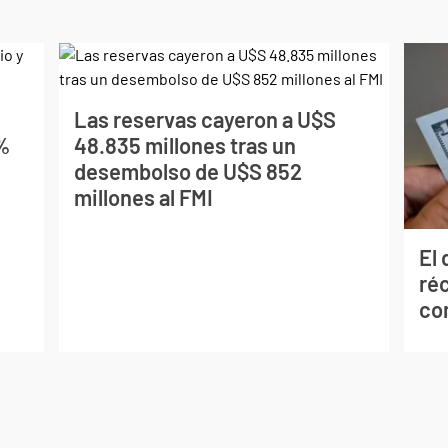
Las reservas cayeron a U$S
4%
48.835 millones tras un
desembolso de U$S 852
millones al FMI
El 
réc
co