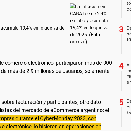
to
c
De
y acumula 19,4% en lo que va de
p
1
e comercio electrónico, participaron más de 900
Em
re
n de más de 2.9 millones de usuarios, solamente
M
en
De
 sobre facturación y participantes, otro dato
cu
alistas del mercado de eCommerce argentino: el
to
compras durante el CyberMonday 2023, con
o electrónico, lo hicieron en operaciones en