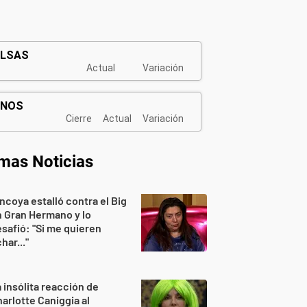
imas Noticias
ncoya estalló contra el Big
 Gran Hermano y lo
safió: "Si me quieren
har..."
 insólita reacción de
arlotte Caniggia al