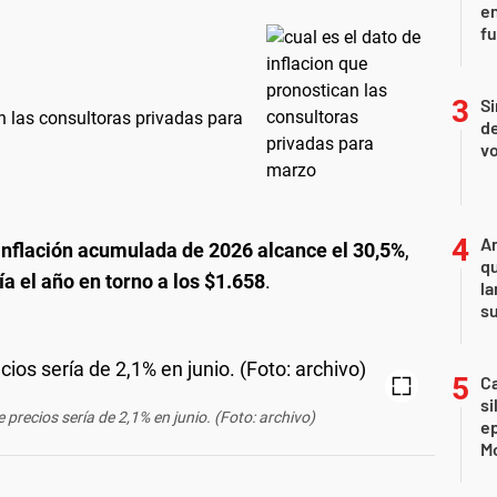
en
f
Si
an las consultoras privadas para
de
vo
An
inflación acumulada de 2026 alcance el 30,5%
,
qu
ía el año en torno a los $1.658
.
la
s
Ca
si
e precios sería de 2,1% en junio. (Foto: archivo)
e
Mo