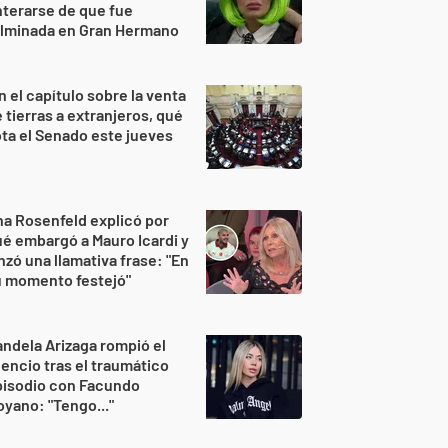
terarse de que fue
ulminada en Gran Hermano
n el capítulo sobre la venta
 tierras a extranjeros, qué
ta el Senado este jueves
a Rosenfeld explicó por
é embargó a Mauro Icardi y
nzó una llamativa frase: "En
u momento festejó"
ndela Arizaga rompió el
lencio tras el traumático
pisodio con Facundo
yano: "Tengo..."