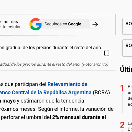
dual de los precios durante el resto del año. (Foto: archivo)
Últ
as que participan del
Relevamiento de
Pi
anco Central de la República Argentina
(BCRA)
en
de
a
mayo
y estimaron que la tendencia
ec
róximos meses. Según el informe, la variación de
 perforar el umbral del
2% mensual durante el
La
Ch