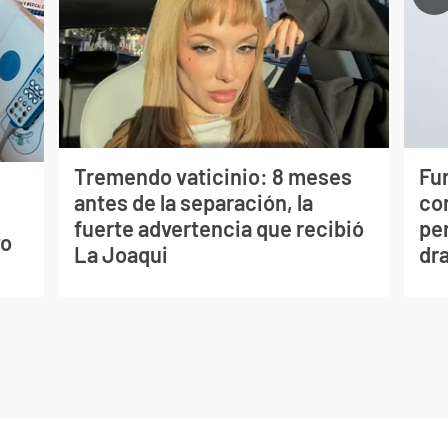
Tremendo vaticinio: 8 meses
Fur
antes de la separación, la
co
s
fuerte advertencia que recibió
per
vo
La Joaqui
dr