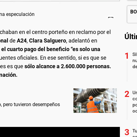
chaban en el centro porteño en reclamo por el
Últ
onal
de
A24
,
Clara Salguero
, adelantó en
e
el cuarto pago del beneficio “es solo una
Si
entes oficiales. En ese sentido, si es que se
nu
nes es que
sólo alcance a 2.600.000 personas.
de
rmación.
U
co
io, pero tuvieron desempeños
p
o
Tu
en