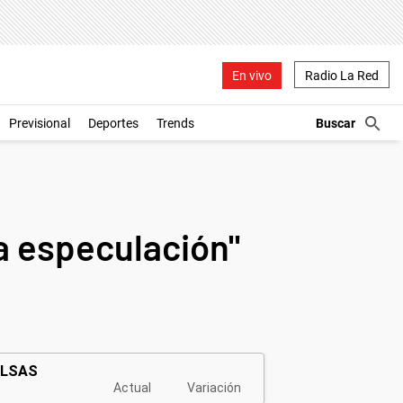
En vivo
Radio La Red
Previsional
Deportes
Trends
na especulación"