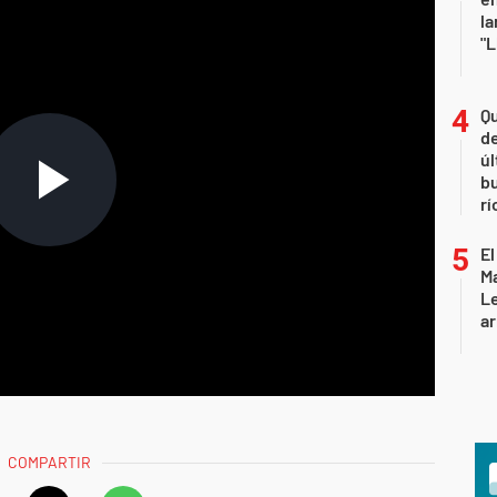
la
"L
Qu
de
úl
b
rí
El
Ma
L
ar
COMPARTIR