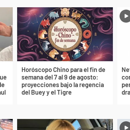
Horóscopo Chino para el fin de
Net
que
semana del 7 al 9 de agosto:
co
de
proyecciones bajo la regencia
per
aul
del Buey y el Tigre
dr