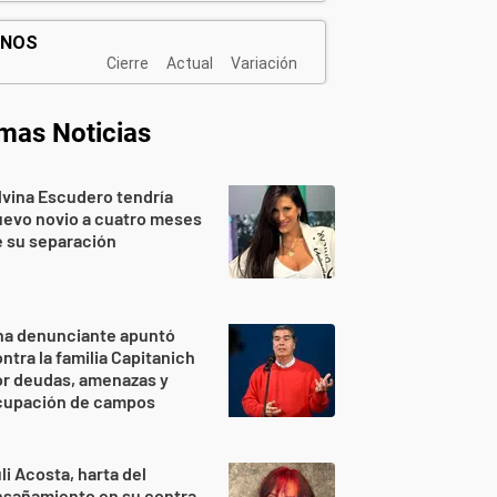
imas Noticias
lvina Escudero tendría
evo novio a cuatro meses
 su separación
na denunciante apuntó
ntra la familia Capitanich
or deudas, amenazas y
cupación de campos
li Acosta, harta del
sañamiento en su contra,