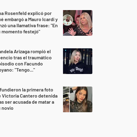
a Rosenfeld explicó por
é embargó a Mauro Icardi y
nzó una llamativa frase: "En
u momento festejó"
ndela Arizaga rompió el
lencio tras el traumático
pisodio con Facundo
yano: "Tengo..."
fundieron la primera foto
 Victoria Cantero detenida
as ser acusada de matar a
 novio