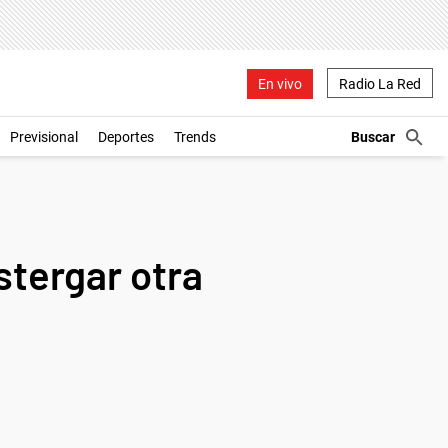
En vivo
Radio La Red
Previsional
Deportes
Trends
stergar otra