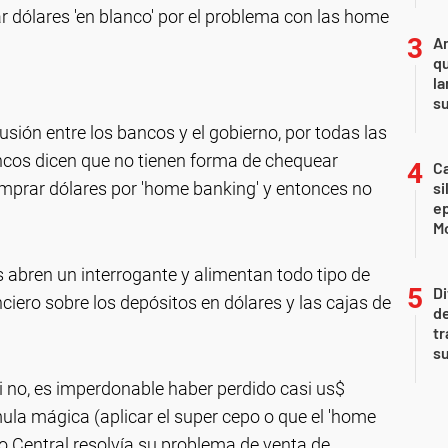
 dólares 'en blanco' por el problema con las home
An
qu
la
s
usión entre los bancos y el gobierno, por todas las
ancos dicen que no tienen forma de chequear
Ca
mprar dólares por 'home banking' y entonces no
si
e
Mo
s abren un interrogante y alimentan todo tipo de
Di
ciero sobre los depósitos en dólares y las cajas de
de
tr
su
i no, es imperdonable haber perdido casi us$
ula mágica (aplicar el super cepo o que el 'home
co Central resolvía su problema de venta de