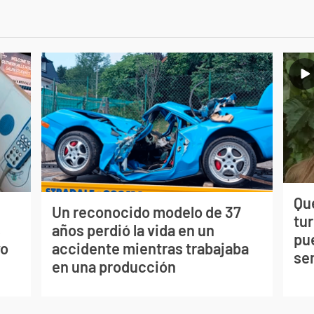
Qué
Un reconocido modelo de 37
tu
s
años perdió la vida en un
pu
vo
accidente mientras trabajaba
se
en una producción