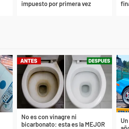
impuesto por primera vez
fi
No es con vinagre ni
Un
bicarbonato: esta es la MEJOR
s
año