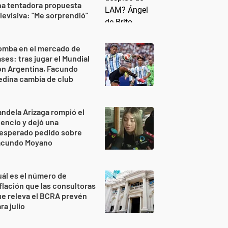
na tentadora propuesta
levisiva: "Me sorprendió"
omba en el mercado de
ses: tras jugar el Mundial
on Argentina, Facundo
dina cambia de club
ndela Arizaga rompió el
lencio y dejó una
nesperado pedido sobre
acundo Moyano
ál es el número de
flación que las consultoras
e releva el BCRA prevén
ra julio