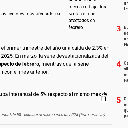
u
te
 los sectores más afectados en
B
pa
c
Me
 el primer trimestre del año una caída de 2,3% en
2025. En marzo, la serie desestacionalizada del
Ca
specto de febrero
, mientras que la serie
si
n con el mes anterior.
i
F
Cu
in
qu
eranual de 5% respecto al mismo mes de 2025 (Foto: archivo)
pa