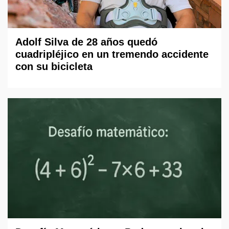
Adolf Silva de 28 años quedó
cuadripléjico en un tremendo accidente
con su bicicleta