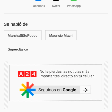
Facebook
Twitter
Whatsapp
Se habló de
MarchaSíSePuede
Mauricio Macri
Superclásico